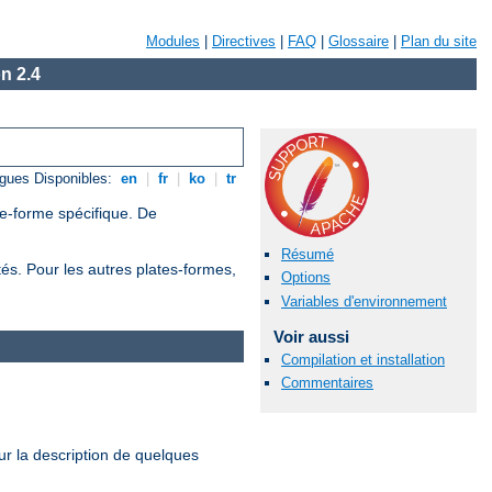
Modules
|
Directives
|
FAQ
|
Glossaire
|
Plan du site
n 2.4
gues Disponibles:
en
|
fr
|
ko
|
tr
te-forme spécifique. De
Résumé
tés. Pour les autres plates-formes,
Options
Variables d'environnement
Voir aussi
Compilation et installation
Commentaires
r la description de quelques