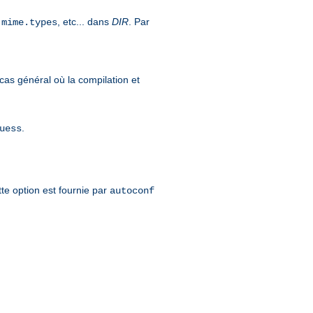
,
, etc... dans
DIR
. Par
mime.types
cas général où la compilation et
.
uess
tte option est fournie par
autoconf