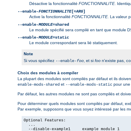
Désactive la fonctionnalité
FONCTIONNALITE
. Identi
--enable-
FONCTIONNALITE
[=
ARG
]
Active la fonctionnalité
FONCTIONNALITE
. La valeur 
--enable-
MODULE
=shared
Le module spécifié sera compilé en tant que module D
--enable-
MODULE
=static
Le module correspondant sera lié statiquement.
Note
Si vous spécifiez
, et si
foo
n'existe pas,
--enable-
foo
co
Choix des modules à compiler
La plupart des modules sont compilés par défaut et ils doiven
et
pour une e
enable-mods-shared
--enable-mods-static
Par défaut, les autres modules ne sont pas compilés et doivent
Pour déterminer quels modules sont compilés par défaut, 
Par exemple, supposons que vous soyez intéressé par les 
Optional Features:

  ...

  --disable-example1     example module 1
