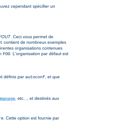
pouvez cependant spécifier un
YOUT
. Ceci vous permet de
contient de nombreux exemples
t
férentes organisations contenues
om
. L'organisation par défaut est
FOO
nt définis par
, et que
autoconf
, etc..., et destinés aux
mmanage
. Cette option est fournie par
re