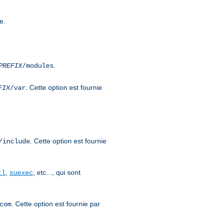
e.
.
PREFIX
/modules
. Cette option est fournie
FIX
/var
. Cette option est fournie
/include
,
, etc..., qui sont
tl
suexec
. Cette option est fournie par
com