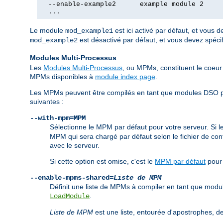
  --enable-example2      example module 2

  ...
Le module
est ici activé par défaut, et vous 
mod_example1
est désactivé par défaut, et vous devez spéci
mod_example2
Modules Multi-Processus
Les
Modules Multi-Processus
, ou MPMs, constituent le coeur 
MPMs disponibles à
module index page
.
Les MPMs peuvent être compilés en tant que modules DSO pou
suivantes :
--with-mpm=MPM
Sélectionne le MPM par défaut pour votre serveur. Si
MPM qui sera chargé par défaut selon le fichier de conf
avec le serveur.
Si cette option est omise, c'est le
MPM par défaut
pour 
--enable-mpms-shared=
Liste de MPM
Définit une liste de MPMs à compiler en tant que mod
.
LoadModule
Liste de MPM
est une liste, entourée d'apostrophes,