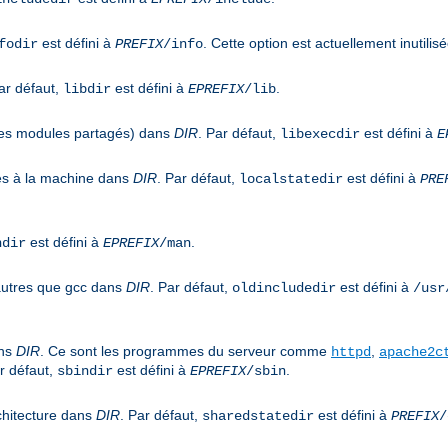
est défini à
. Cette option est actuellement inutilisé
fodir
PREFIX
/info
ar défaut,
est défini à
.
libdir
EPREFIX
/lib
 les modules partagés) dans
DIR
. Par défaut,
est défini à
libexecdir
E
ues à la machine dans
DIR
. Par défaut,
est défini à
localstatedir
PRE
est défini à
.
ndir
EPREFIX
/man
 autres que gcc dans
DIR
. Par défaut,
est défini à
oldincludedir
/usr
ans
DIR
. Ce sont les programmes du serveur comme
,
httpd
apache2c
r défaut,
est défini à
.
sbindir
EPREFIX
/sbin
chitecture dans
DIR
. Par défaut,
est défini à
sharedstatedir
PREFIX
/