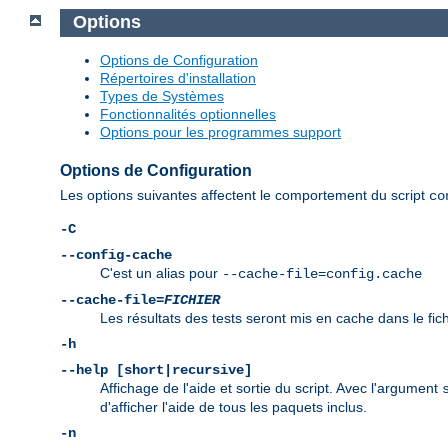
Options
Options de Configuration
Répertoires d'installation
Types de Systèmes
Fonctionnalités optionnelles
Options pour les programmes support
Options de Configuration
Les options suivantes affectent le comportement du script
co
-C
--config-cache
C'est un alias pour
--cache-file=config.cache
--cache-file=
FICHIER
Les résultats des tests seront mis en cache dans le fic
-h
--help [short|recursive]
Affichage de l'aide et sortie du script. Avec l'argument
d'afficher l'aide de tous les paquets inclus.
-n