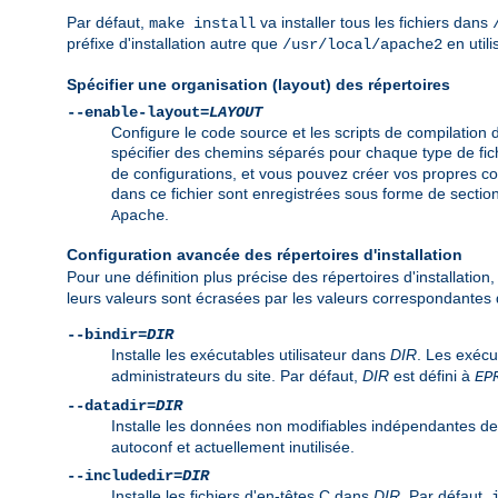
Par défaut,
va installer tous les fichiers dans
make install
préfixe d'installation autre que
en utili
/usr/local/apache2
Spécifier une organisation (layout) des répertoires
--enable-layout=
LAYOUT
Configure le code source et les scripts de compilation 
spécifier des chemins séparés pour chaque type de fich
de configurations, et vous pouvez créer vos propres c
dans ce fichier sont enregistrées sous forme de secti
.
Apache
Configuration avancée des répertoires d'installation
Pour une définition plus précise des répertoires d'installation
leurs valeurs sont écrasées par les valeurs correspondantes dé
--bindir=
DIR
Installe les exécutables utilisateur dans
DIR
. Les exéc
administrateurs du site. Par défaut,
DIR
est défini à
EP
--datadir=
DIR
Installe les données non modifiables indépendantes de
autoconf et actuellement inutilisée.
--includedir=
DIR
Installe les fichiers d'en-têtes C dans
DIR
. Par défaut,