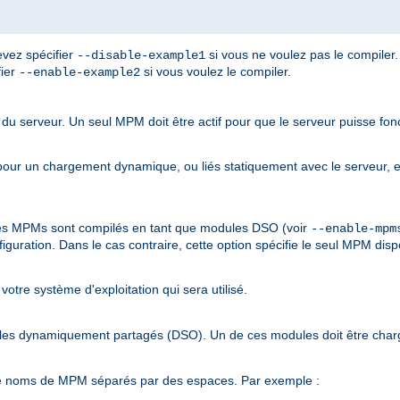
devez spécifier
si vous ne voulez pas le compiler.
--disable-example1
fier
si vous voulez le compiler.
--enable-example2
du serveur. Un seul MPM doit être actif pour que le serveur puisse fonc
r un chargement dynamique, ou liés statiquement avec le serveur, et 
 les MPMs sont compilés en tant que modules DSO (voir
--enable-mpm
iguration. Dans le cas contraire, cette option spécifie le seul MPM disp
votre système d'exploitation qui sera utilisé.
ules dynamiquement partagés (DSO). Un de ces modules doit être char
 de noms de MPM séparés par des espaces. Par exemple :