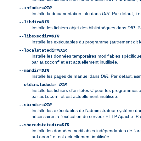
--infodir=
DIR
Installe la documentation info dans
DIR
. Par défaut,
in
--libdir=
DIR
Installe les fichiers objet des bibliothèques dans
DIR
. P
--libexecdir=
DIR
Installe les exécutables du programme (autrement dit
--localstatedir=
DIR
Installe les données temporaires modifiables spécifiq
par
et est actuellement inutilisée.
autoconf
--mandir=
DIR
Installe les pages de manuel dans
DIR
. Par défaut,
ma
--oldincludedir=
DIR
Installe les fichiers d'en-têtes C pour les programmes
par
et est actuellement inutilisée.
autoconf
--sbindir=
DIR
Installe les exécutables de l'administrateur système d
nécessaires à l'exécution du serveur HTTP Apache. Pa
--sharedstatedir=
DIR
Installe les données modifiables indépendantes de l'ar
et est actuellement inutilisée.
autoconf