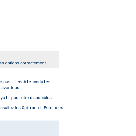
les options correctement.
essous
,
--enable-modules
--
tiver tous.
pour être disponibles.
lyall
onsultez les
.
Optional Features