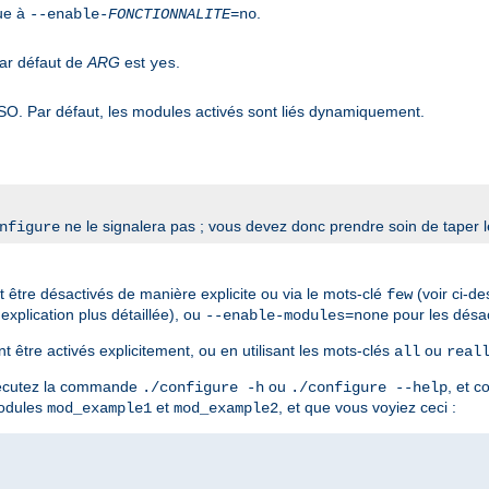
que à
.
--enable-
FONCTIONNALITE
=no
par défaut de
ARG
est
.
yes
SO. Par défaut, les modules activés sont liés dynamiquement.
ne le signalera pas ; vous devez donc prendre soin de taper 
nfigure
t être désactivés de manière explicite ou via le mots-clé
(voir ci-d
few
xplication plus détaillée), ou
pour les désac
--enable-modules=none
 être activés explicitement, ou en utilisant les mots-clés
ou
all
real
exécutez la commande
ou
, et c
./configure -h
./configure --help
modules
et
, et que vous voyiez ceci :
mod_example1
mod_example2