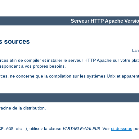
Serveur HTTP Apache Versio
es sources
Lan
ces afin de compiler et installer le serveur HTTP Apache sur votre pla
espondant à vos propres besoins.
sources, ne concerne que la compilation sur les systèmes Unix et apparen
acine de la distribution.
, etc...), utilisez la clause
. Voir
ci-dessous
pou
CFLAGS
VARIABLE
=
VALEUR