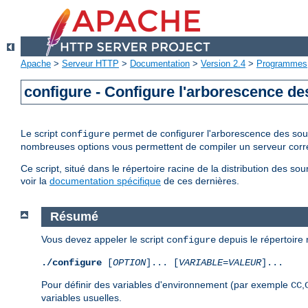
Apache
>
Serveur HTTP
>
Documentation
>
Version 2.4
>
Programmes
configure - Configure l'arborescence d
Le script
permet de configurer l'arborescence des sour
configure
nombreuses options vous permettent de compiler un serveur corr
Ce script, situé dans le répertoire racine de la distribution des 
voir la
documentation spécifique
de ces dernières.
Résumé
Vous devez appeler le script
depuis le répertoire r
configure
./configure
[
OPTION
]... [
VARIABLE
=
VALEUR
]...
Pour définir des variables d'environnement (par exemple
,
CC
variables usuelles.