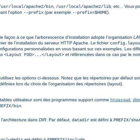
,
, etc... Vous 
/usr/local/apache2/bin
/usr/local/apache2/lib
sant l'option
(par exemple
).
--prefix
--prefix=$HOME
de façon à ce que l'arborescence d'installation adopte l'organisation
LA
ier de l'installation du serveur HTTP Apache. Le fichier
config.layou
onfigurations personnalisées en vous basant sur ces exemples. Les dif
ons
et référencées dans ce cas par le n
<Layout FOO>...</Layout>
, utilisez les options ci-dessous. Notez que les répertoires par défaut so
finies lors du choix de l'organisation des répertoires (layout).
utables utilisateur sont des programmes support comme
,
htpasswd
db
.
REFIX
/bin
 l'architecture dans
DIR
. Par défaut,
est défini à
datadir
PREFIX
/sha
est défini à
.
includedir
EPREFIX
/include