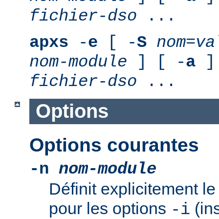
fichier-dso
...
apxs
-
e
[ -
S
nom
=
va
nom-module
] [ -
a
] 
fichier-dso
...
Options
Options courantes
-n
nom-module
Définit explicitement 
pour les options
(ins
-i