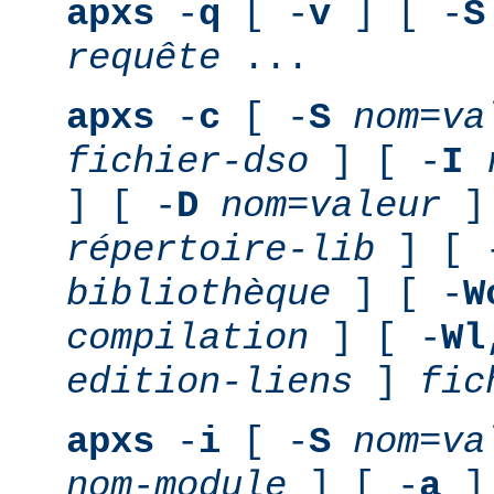
apxs
-
q
[ -
v
] [ -
S
requête
...
apxs
-
c
[ -
S
nom
=
va
fichier-dso
] [ -
I
] [ -
D
nom
=
valeur
] 
répertoire-lib
] [ 
bibliothèque
] [ -
W
compilation
] [ -
Wl
edition-liens
]
fic
apxs
-
i
[ -
S
nom
=
va
nom-module
] [ -
a
] 