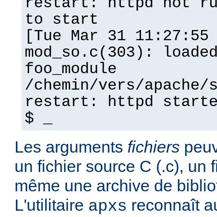
restart: httpd not r
to start
[Tue Mar 31 11:27:55
mod_so.c(303): loade
foo_module
/chemin/vers/apache/
restart: httpd start
$ _
Les arguments
fichiers
peuv
un fichier source C (.c), un f
même une archive de biblio
L'utilitaire
reconnaît a
apxs