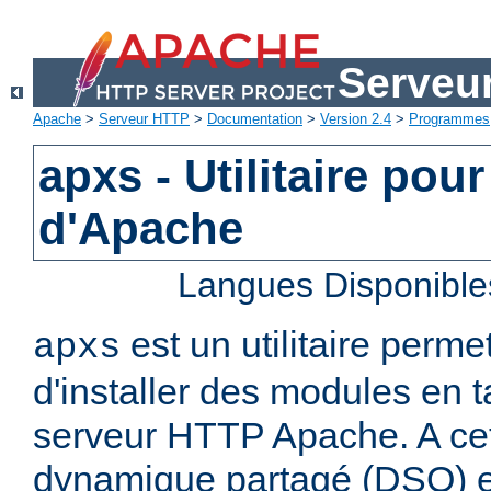
Serveu
Apache
>
Serveur HTTP
>
Documentation
>
Version 2.4
>
Programmes
apxs - Utilitaire pou
d'Apache
Langues Disponible
est un utilitaire perme
apxs
d'installer des modules en 
serveur HTTP Apache. A cet 
dynamique partagé (DSO) es