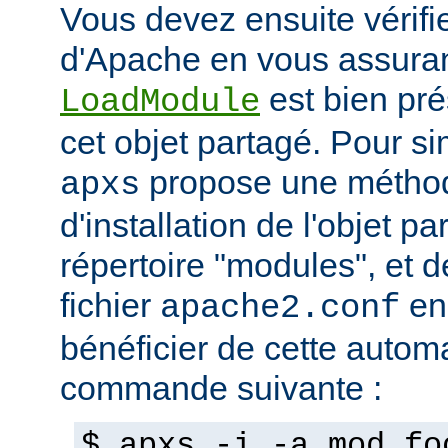
Vous devez ensuite vérifie
d'Apache en vous assuran
est bien pré
LoadModule
cet objet partagé. Pour sim
propose une métho
apxs
d'installation de l'objet p
répertoire "modules", et d
fichier
en
apache2.conf
bénéficier de cette automat
commande suivante :
$ apxs -i -a mod_fo