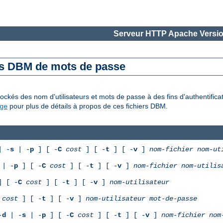
Serveur HTTP Apache Versio
es DBM de mots de passe
ckés des nom d'utilisateurs et mots de passe à des fins d'authentifica
pour plus de détails à propos de ces fichiers DBM.
ge
 -
s
| -
p
] [ -
C
cost
] [ -
t
] [ -
v
]
nom-fichier
nom-ut
| -
p
] [ -
C
cost
] [ -
t
] [ -
v
]
nom-fichier
nom-utilis
 [ -
C
cost
] [ -
t
] [ -
v
]
nom-utilisateur
cost
] [ -
t
] [ -
v
]
nom-utilisateur
mot-de-passe
-
d
| -
s
| -
p
] [ -
C
cost
] [ -
t
] [ -
v
]
nom-fichier
nom