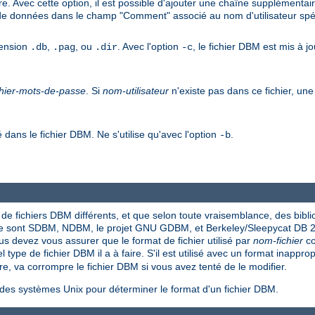
e. Avec cette option, il est possible d'ajouter une chaîne supplémentai
 de données dans le champ "Comment" associé au nom d'utilisateur spéc
tension
,
, ou
. Avec l'option
, le fichier DBM est mis à jo
.db
.pag
.dir
-c
chier-mots-de-passe
. Si
nom-utilisateur
n'existe pas dans ce fichier, une 
é dans le fichier DBM. Ne s'utilise qu'avec l'option
.
-b
 de fichiers DBM différents, et que selon toute vraisemblance, des bibl
ase sont SDBM, NDBM, le projet GNU GDBM, et Berkeley/Sleepycat DB 2
vous devez vous assurer que le format de fichier utilisé par
nom-fichier
co
ype de fichier DBM il a à faire. S'il est utilisé avec un format inappropr
re, va corrompre le fichier DBM si vous avez tenté de le modifier.
t des systèmes Unix pour déterminer le format d'un fichier DBM.