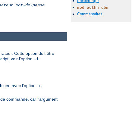
dbmmanage
sateur
mot-de-passe
mod_authn_dbm
Commentaires
ateur. Cette option doit être
ript, voir l'option
.
-i
mbinée avec l'option
.
-n
gne de commande, car l'argument