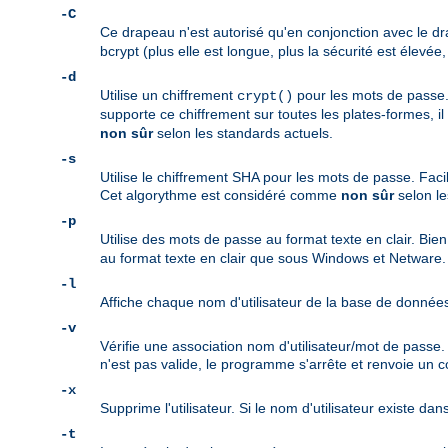
-C
Ce drapeau n'est autorisé qu'en conjonction avec le 
bcrypt (plus elle est longue, plus la sécurité est élevée,
-d
Utilise un chiffrement
pour les mots de passe. 
crypt()
supporte ce chiffrement sur toutes les plates-formes, i
non sûr
selon les standards actuels.
-s
Utilise le chiffrement SHA pour les mots de passe. Facil
Cet algorythme est considéré comme
non sûr
selon le
-p
Utilise des mots de passe au format texte en clair. Bie
au format texte en clair que sous Windows et Netware.
-l
Affiche chaque nom d'utilisateur de la base de donné
-v
Vérifie une association nom d'utilisateur/mot de passe
n'est pas valide, le programme s'arrête et renvoie un c
-x
Supprime l'utilisateur. Si le nom d'utilisateur existe dan
-t