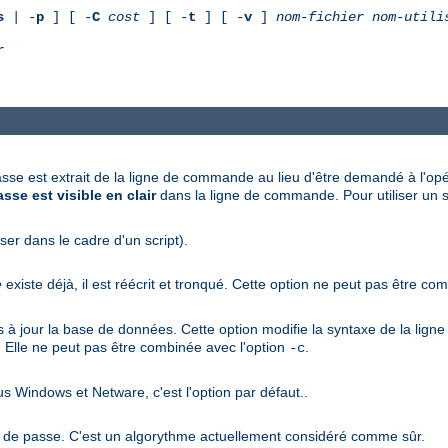
s
| -
p
] [ -
C
cost
] [ -
t
] [ -
v
]
nom-fichier
nom-utili
r
asse est extrait de la ligne de commande au lieu d'être demandé à l'opér
sse est visible en clair
dans la ligne de commande. Pour utiliser un sc
iser dans le cadre d'un script).
e
existe déjà, il est réécrit et tronqué. Cette option ne peut pas être co
pas à jour la base de données. Cette option modifie la syntaxe de la li
. Elle ne peut pas être combinée avec l'option
.
-c
s Windows et Netware, c'est l'option par défaut..
ts de passe. C'est un algorythme actuellement considéré comme sûr.