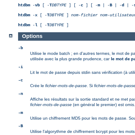
htdbm
-
vb
[ -
T
DBTYPE
] [ -
c
] [ -
m
| -
B
| -
d
| -
htdbm
-
x
[ -
T
DBTYPE
]
nom-fichier
nom-utilisateu
htdbm
-
l
[ -
T
DBTYPE
]
Options
-b
Utilise le mode batch ; en d'autres termes, le mot de p
utilisée avec la plus grande prudence, car
le mot de pa
-i
Lit le mot de passe depuis stdin sans vérification (à util
-c
Crée le
fichier-mots-de-passe
. Si
fichier-mots-de-pass
-n
Affiche les résultats sur la sortie standard et ne met 
fichier-mots-de-passe
(en général le premier) est omis
-m
Utilise un chiffrement MD5 pour les mots de passe. Sou
-B
Utilise l'algorythme de chiffrement bcrypt pour les mo