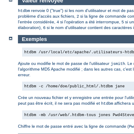
Valeur renvoyée
renvoie 0 ("true") si les nom d'utilisateur et mot de p
htdbm
problème d'accès aux fichiers,
si la ligne de commande com
2
l'entrée considérée,
si l'opération a été interrompue,
si un
4
5
élaboration),
si le nom d'utilisateur contient des caractères 
6
Exemples
htdbm /usr/local/etc/apache/.utilisateurs-htd
Ajoute ou modifie le mot de passe de l'utilisateur
. Le
jsmith
l'algorithme MD5 Apache modifié ; dans les autres cas, c'est 
erreur.
htdbm -c /home/doe/public_html/.htdbm jane
Crée un nouveau fichier et y enregistre une entrée pour l'util
peut pas être écrit, il ne sera pas modifié et
affichera 
htdbm
htdbm -mb /usr/web/.htdbm-tous jones Pwd4Stev
Chiffre le mot de passe entré avec la ligne de commande (
Pw