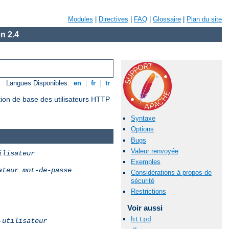
Modules
|
Directives
|
FAQ
|
Glossaire
|
Plan du site
n 2.4
Langues Disponibles:
en
|
fr
|
tr
tion de base des utilisateurs HTTP
Syntaxe
Options
Bugs
Valeur renvoyée
ilisateur
Exemples
ateur
mot-de-passe
Considérations à propos de
sécurité
Restrictions
Voir aussi
httpd
-utilisateur