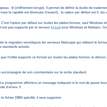
drapeau
(chiffrement bcrypt). Il permet de définir la durée de traiteme
-B
 mais la rapidité est diminuée d'autant) ; la valeur par défaut est 5, les
C'est l'option par défaut sur toutes les plates-formes, sauf Windows 
l n'est pas supporté par le serveur
sous Windows et Netware. Ce
httpd
ite la migration vers/depuis les serveurs Netscape qui utilisent le forma
s standards actuels.
n que
supporte ce format sur toutes les plates-formes, le démon
htdbm
es accompagné de son commentaire sur la sortie standard.
. Le programme affichera un message indiquant si le mot de passe fourn
ode d'erreur 3.
s le fichier DBM spécifié, il sera supprimé.