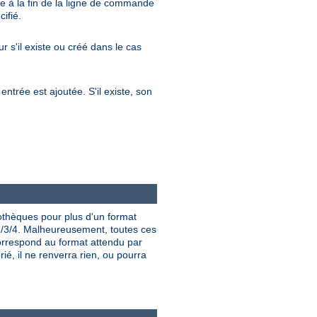
re à la fin de la ligne de commande
ifié.
ur s'il existe ou créé dans le cas
entrée est ajoutée. S'il existe, son
iothèques pour plus d'un format
/3/4. Malheureusement, toutes ces
rrespond au format attendu par
ié, il ne renverra rien, ou pourra