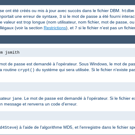
asse ont été créés ou mis à jour avec succès dans le fichier DBM.
htdbm
portait une erreur de syntaxe,
si le mot de passe a été fourni interact
3
e valeur est trop longue (nom utilisateur, nom fichier, mot de passe, o
illégaux (voir la section
Restrictions
), et
si le fichier n'est pas un fic
7
bm jsmith
 mot de passe est demandé à l'opérateur. Sous Windows, le mot de passe
la routine
du système qui sera utilisée. Si le fichier n'existe pa
crypt()
isateur
. Le mot de passe est demandé à l'opérateur. Si le fichier ex
jane
un message et renverra un code d'erreur.
e
) à l'aide de l'algorithme MD5, et l'enregistre dans le fichier spé
d4Steve