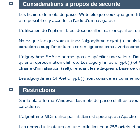
Considérations à propos de sécurité
Les fichiers de mots de passe Web tels que ceux que gère
h
être possible d'y accéder à l'aide d'un navigateur.
L'utilisation de l'option
est déconseillée, car lorsqu'il est u
-b
Notez que lorsque vous utilisez l'algorythme
, seuls
crypt()
caractères supplémentaires seront ignorés sans avertisseme
L'algorythme SHA ne permet pas de spécifier une valeur d'ini
qu'une réprésentation chiffrée. Les algorythmes
et 
crypt()
chaîne d'initialisation (salt), rendant les attaques à base de d
Les algorythmes SHA et
sont considérés comme non 
crypt()
Restrictions
Sur la plate-forme Windows, les mots de passe chiffrés avec
caractères.
L'algorithme MD5 utilisé par
est spécifique à Apache ; 
htdbm
Les noms d'utilisateurs ont une taille limitée à
octets et n
255