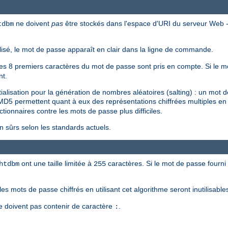
ne doivent
pas
être stockés dans l'espace d'URI du serveur Web --
tdbm
tilisé, le mot de passe apparaît en clair dans la ligne de commande.
 les 8 premiers caractères du mot de passe sont pris en compte. Si le mo
nt.
tialisation pour la génération de nombres aléatoires (salting) : un mot
MD5 permettent quant à eux des représentations chiffrées multiples 
ictionnaires contre les mots de passe plus difficiles.
sûrs selon les standards actuels.
ont une taille limitée à
caractères. Si le mot de passe fourni 
htdbm
255
les mots de passe chiffrés en utilisant cet algorithme seront inutilisabl
e doivent pas contenir de caractère
.
: