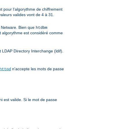
nt pour l'algorythme de chiffrement
 valeurs valides vont de 4 à 31.
et Netware. Bien que
htdbm
t algorythme est considéré comme
t LDAP Directory Interchange (ldif).
n'accepte les mots de passe
httpd
i est valide. Si le mot de passe