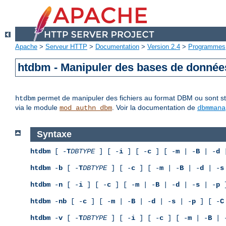
Apache
>
Serveur HTTP
>
Documentation
>
Version 2.4
>
Programmes
htdbm - Manipuler des bases de donné
permet de manipuler des fichiers au format DBM ou sont sto
htdbm
via le module
. Voir la documentation de
mod_authn_dbm
dbmmana
Syntaxe
htdbm
[ -
T
DBTYPE
] [ -
i
] [ -
c
] [ -
m
| -
B
| -
d
|
htdbm
-
b
[ -
T
DBTYPE
] [ -
c
] [ -
m
| -
B
| -
d
| -
s
htdbm
-
n
[ -
i
] [ -
c
] [ -
m
| -
B
| -
d
| -
s
| -
p
]
htdbm
-
nb
[ -
c
] [ -
m
| -
B
| -
d
| -
s
| -
p
] [ -
C
htdbm
-
v
[ -
T
DBTYPE
] [ -
i
] [ -
c
] [ -
m
| -
B
| 