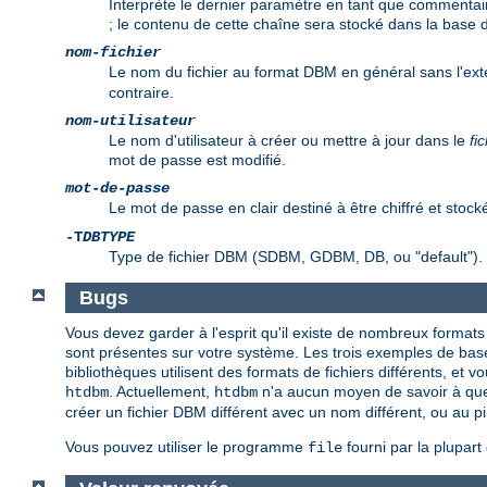
Interprète le dernier paramètre en tant que commentair
; le contenu de cette chaîne sera stocké dans la base
nom-fichier
Le nom du fichier au format DBM en général sans l'ex
contraire.
nom-utilisateur
Le nom d'utilisateur à créer ou mettre à jour dans le
fi
mot de passe est modifié.
mot-de-passe
Le mot de passe en clair destiné à être chiffré et stock
-T
DBTYPE
Type de fichier DBM (SDBM, GDBM, DB, ou "default").
Bugs
Vous devez garder à l'esprit qu'il existe de nombreux formats
sont présentes sur votre système. Les trois exemples de b
bibliothèques utilisent des formats de fichiers différents, et 
. Actuellement,
n'a aucun moyen de savoir à quel t
htdbm
htdbm
créer un fichier DBM différent avec un nom différent, ou au pi
Vous pouvez utiliser le programme
fourni par la plupar
file