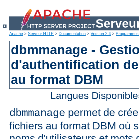
Serveu
Apache
>
Serveur HTTP
>
Documentation
>
Version 2.4
>
Programmes
dbmmanage - Gestion
d'authentification de
au format DBM
Langues Disponible
permet de créer
dbmmanage
fichiers au format DBM où s
noms d'utilisateurs et mots 