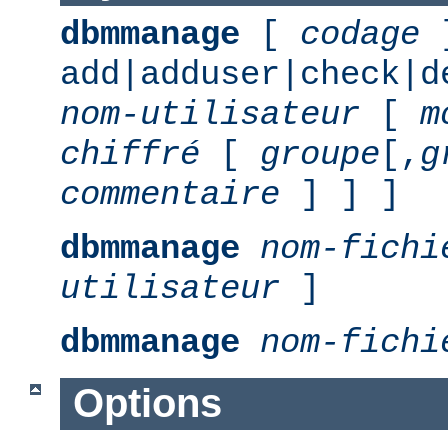
dbmmanage
[
codage
add|adduser|check|d
nom-utilisateur
[
m
chiffré
[
groupe
[,
g
commentaire
] ] ]
dbmmanage
nom-fichi
utilisateur
]
dbmmanage
nom-fichi
Options