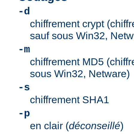
-d
chiffrement crypt (chif
sauf sous Win32, Netw
-m
chiffrement MD5 (chiff
sous Win32, Netware)
-s
chiffrement SHA1
-p
en clair (
déconseillé
)