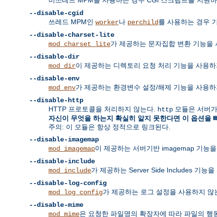
--disable-cgid
쓰레드 MPM인
나
를 사용하는 경우
worker
perchild
--disable-charset-lite
가 제공하는 문자집합 변환 기능을 
mod_charset_lite
--disable-dir
이 제공하는 디렉토리 요청 처리 기능을 사용하
mod_dir
--disable-env
가 제공하는 환경변수 설정/해제 기능을 사용하
mod_env
--disable-http
HTTP 프로토콜을 처리하지 않는다.
모듈은 서버가
http
자신이 무엇을 하는지 확실히 알지 못한다면 이 옵션을 
주의: 이 모듈은 항상 정적으로 링크된다.
--disable-imagemap
이 제공하는 서버기반 imagemap 기능
mod_imagemap
--disable-include
가 제공하는 Server Side Includes 기
mod_include
--disable-log-config
가 제공하는 로그 설정을 사용하지 않는
mod_log_config
--disable-mime
은 요청한 파일명의 확장자에 따라 파일의 행동과 
mod_mime