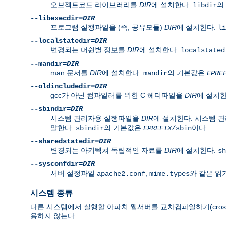
오브젝트코드 라이브러리를
DIR
에 설치한다.
의
libdir
--libexecdir=
DIR
프로그램 실행파일을 (즉, 공유모듈)
DIR
에 설치한다.
li
--localstatedir=
DIR
변경되는 머쉰별 정보를
DIR
에 설치한다.
localstated
--mandir=
DIR
man 문서를
DIR
에 설치한다.
의 기본값은
mandir
EPRE
--oldincludedir=
DIR
gcc가 아닌 컴파일러를 위한 C 헤더파일을
DIR
에 설치
--sbindir=
DIR
시스템 관리자용 실행파일을
DIR
에 설치한다. 시스템 
말한다.
의 기본값은
이다.
sbindir
EPREFIX
/sbin
--sharedstatedir=
DIR
변경되는 아키텍쳐 독립적인 자료를
DIR
에 설치한다.
sh
--sysconfdir=
DIR
서버 설정파일
,
와 같은 읽
apache2.conf
mime.types
시스템 종류
다른 시스템에서 실행할 아파치 웹서버를 교차컴파일하기(cross
용하지 않는다.