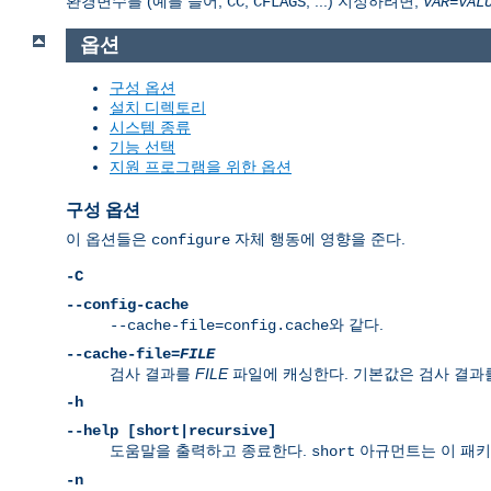
환경변수를 (예를 들어,
,
, ...) 지정하려면,
CC
CFLAGS
VAR
=
VAL
옵션
구성 옵션
설치 디렉토리
시스템 종류
기능 선택
지원 프로그램을 위한 옵션
구성 옵션
이 옵션들은
자체 행동에 영향을 준다.
configure
-C
--config-cache
와 같다.
--cache-file=config.cache
--cache-file=
FILE
검사 결과를
FILE
파일에 캐싱한다. 기본값은 검사 결과
-h
--help [short|recursive]
도움말을 출력하고 종료한다.
아규먼트는 이 패키
short
-n