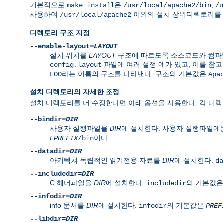
기본적으로
은
,
make install
/usr/local/apache2/bin
/u
사용하여
이외의 설치 상위디렉토리를 
/usr/local/apache2
디렉토리 구조 지정
--enable-layout=
LAYOUT
설치 위치를
LAYOUT
구조에 따르도록 소스코드와 컴파일
파일에 여러 설정 예가 있고, 이를 참고
config.layout
라는 이름의 구조를 나타낸다. 구조의 기본값은
FOO
Apa
설치 디렉토리의 자세한 조정
설치 디렉토리를 더 수정한다면 아래 옵션을 사용한다. 각 디
--bindir=
DIR
사용자 실행파일을
DIR
에 설치한다. 사용자 실행파일에
이다.
EPREFIX
/bin
--datadir=
DIR
아키텍쳐 독립적인 읽기전용 자료를
DIR
에 설치한다.
da
--includedir=
DIR
C 헤더파일을
DIR
에 설치한다.
의 기본값
includedir
--infodir=
DIR
info 문서를
DIR
에 설치한다.
의 기본값은
infodir
PREF
--libdir=
DIR