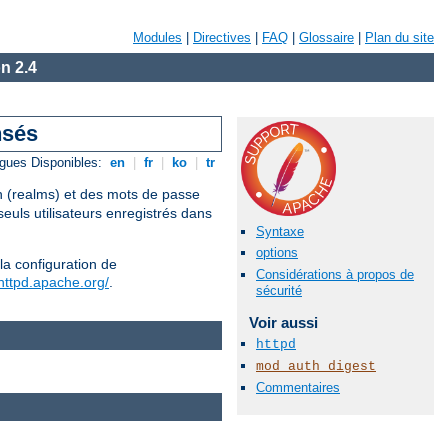
Modules
|
Directives
|
FAQ
|
Glossaire
|
Plan du site
n 2.4
nsés
gues Disponibles:
en
|
fr
|
ko
|
tr
on (realms) et des mots de passe
euls utilisateurs enregistrés dans
Syntaxe
options
la configuration de
Considérations à propos de
/httpd.apache.org/
.
sécurité
Voir aussi
httpd
mod_auth_digest
Commentaires