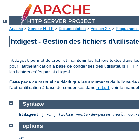
Apache
>
Serveur HTTP
>
Documentation
>
Version 2.4
>
Programmes
htdigest - Gestion des fichiers d'utilisa
permet de créer et maintenir les fichiers textes dans l
htdigest
pour l'authentification à base de condensés des utilisateurs HTTP
les fichiers créés par
.
htdigest
Cette page de manuel ne décrit que les arguments de la ligne de 
l'authentification à base de condensés dans
, voir le manue
httpd
Syntaxe
htdigest
[ -
c
]
fichier-mots-de-passe
realm
nom-
options
-c