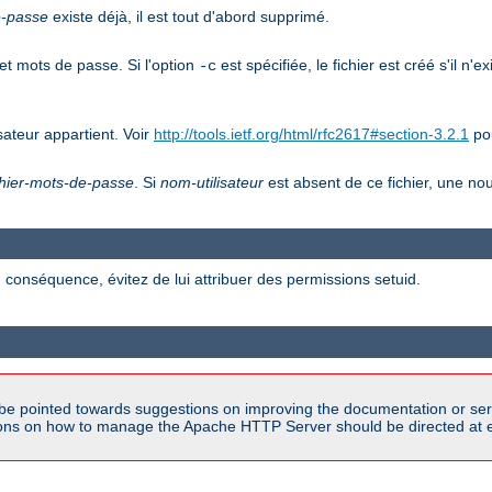
e-passe
existe déjà, il est tout d'abord supprimé.
et mots de passe. Si l'option
est spécifiée, le fichier est créé s'il n'e
-c
ateur appartient. Voir
http://tools.ietf.org/html/rfc2617#section-3.2.1
pou
chier-mots-de-passe
. Si
nom-utilisateur
est absent de ce fichier, une nou
 conséquence, évitez de lui attribuer des permissions setuid.
be pointed towards suggestions on improving the documentation or ser
tions on how to manage the Apache HTTP Server should be directed at e