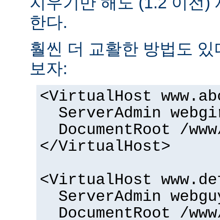
지우기만 해도 (1.2 이전
한다.
훨씬 더 교활한 방법도 있
보자:
<VirtualHost www.ab
ServerAdmin webgi
DocumentRoot /www
</VirtualHost>
<VirtualHost www.de
ServerAdmin webgu
DocumentRoot /www