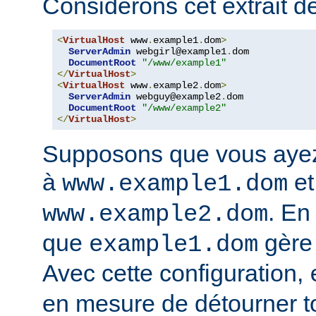
Considérons cet extrait de
<
VirtualHost
 www
.
example1
.
dom
>
ServerAdmin
 webgirl@example1
.
dom

DocumentRoot
"/www/example1"
</
VirtualHost
>
<
VirtualHost
 www
.
example2
.
dom
>
ServerAdmin
 webguy@example2
.
dom

DocumentRoot
"/www/example2"
</
VirtualHost
>
Supposons que vous ayez
à
et
www.example1.dom
. En
www.example2.dom
que
gère
example1.dom
Avec cette configuration,
en mesure de détourner tou