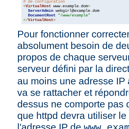
# de configuration
<
VirtualHost
 www
.
example
.
dom
>
ServerAdmin
 webgirl@example
.
dom

DocumentRoot
"/www/example"
</
VirtualHost
>
Pour fonctionner correcte
absolument besoin de deu
propos de chaque serveur 
serveur défini par la direc
au moins une adresse IP à
va se rattacher et répondr
dessus ne comporte pas d'
que httpd devra utiliser l
l'adresse IP de
www.exa