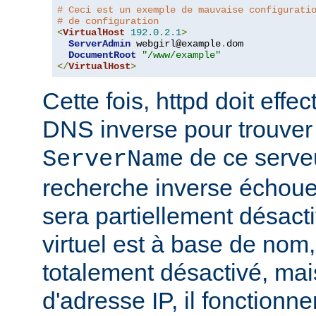
# Ceci est un exemple de mauvaise configurati
# de configuration
<
VirtualHost
192.0
.
2.1
>
ServerAdmin
 webgirl@example
.
dom

DocumentRoot
"/www/example"
</
VirtualHost
>
Cette fois, httpd doit eff
DNS inverse pour trouver
de ce serveur
ServerName
recherche inverse échoue,
sera partiellement désacti
virtuel est à base de nom, 
totalement désactivé, mais
d'adresse IP, il fonctionn