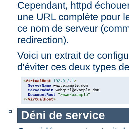
Cependant, httpd échouera
une URL complète pour le 
ce nom de serveur (comm
redirection).
Voici un extrait de config
d'éviter ces deux types d
<
VirtualHost
192.0
.
2.1
>
ServerName
 www
.
example
.
dom

ServerAdmin
 webgirl@example
.
dom

DocumentRoot
"/www/example"
</
VirtualHost
>
Déni de service