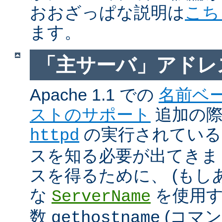
おおざっぱな説明は
こち
ます。
「主サーバ」アドレ
Apache 1.1 での
名前ベ
ストのサポート
追加の際に
の実行されているホ
httpd
スを知る必要が出てきま
スを得るために、 (もし
な
を使用す
ServerName
数
(コマ
gethostname