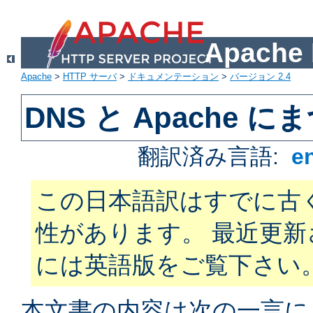
Apach
Apache
>
HTTP サーバ
>
ドキュメンテーション
>
バージョン 2.4
DNS と Apache
翻訳済み言語:
e
この日本語訳はすでに古
性があります。 最近更
には英語版をご覧下さい
本文書の内容は次の一言に