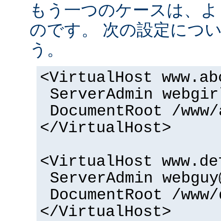
もう一つのケースは、よ
のです。 次の設定につ
う。
<VirtualHost www.ab
ServerAdmin webgir
DocumentRoot /www/
</VirtualHost>
<VirtualHost www.de
ServerAdmin webguy
DocumentRoot /www/
</VirtualHost>