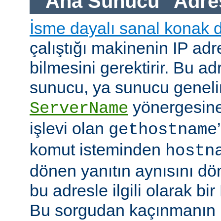
"Ana Sunucu" Adre
İsme dayalı sanal konak 
çalıştığı makinenin IP adre
bilmesini gerektirir. Bu ad
sunucu, ya sunucu geneli
yönergesine
ServerName
işlevi olan
gethostname
komut isteminden
hostn
dönen yanıtın aynısını dö
bu adresle ilgili olarak b
Bu sorgudan kaçınmanın h