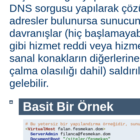
DNS sorgusu yapılarak çöz
adresler bulunursa sunucu
davranışlar (hiç başlamayabi
gibi hizmet reddi veya hizmet
sanal konakların diğerlerine
çalma olasılığı dahil) saldır
gelebilir.
Basit Bir Örnek
# Bu yetersiz bir yapılandırma örneğidir, sun
<
VirtualHost
 falan
.
fesmekan
.
dom
>
ServerAdmin
 filanca@fesmekan
.
dom

DocumentRoot
"/siteler/fesmekan"