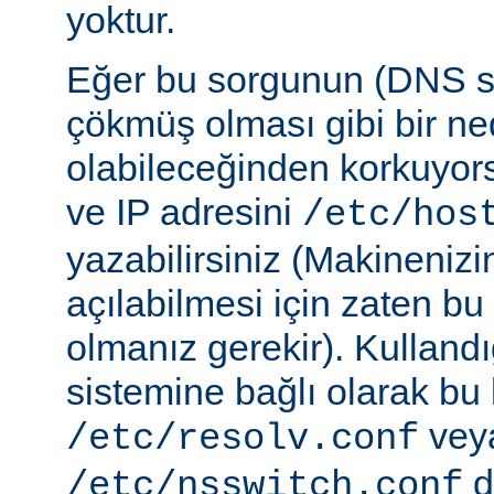
yoktur.
Eğer bu sorgunun (DNS 
çökmüş olması gibi bir ne
olabileceğinden korkuyor
ve IP adresini
/etc/hos
yazabilirsiniz (Makineniz
açılabilmesi için zaten b
olmanız gerekir). Kullandı
sistemine bağlı olarak bu
vey
/etc/resolv.conf
d
/etc/nsswitch.conf