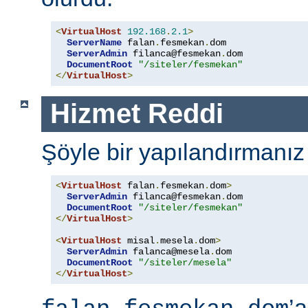
<
VirtualHost
192.168
.
2.1
>
ServerName
 falan
.
fesmekan
.
dom

ServerAdmin
 filanca@fesmekan
.
dom

DocumentRoot
"/siteler/fesmekan"
</
VirtualHost
>
Hizmet Reddi
Şöyle bir yapılandırmanız
<
VirtualHost
 falan
.
fesmekan
.
dom
>
ServerAdmin
 filanca@fesmekan
.
dom

DocumentRoot
"/siteler/fesmekan"
</
VirtualHost
>
<
VirtualHost
 misal
.
mesela
.
dom
>
ServerAdmin
 falanca@mesela
.
dom

DocumentRoot
"/siteler/mesela"
</
VirtualHost
>
’