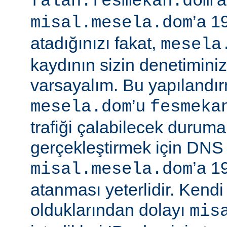
falan.fesmekan.dom
’a 1
misal.mesela.dom
atadığınızı fakat,
mesela
kaydının sizin denetimini
varsayalım. Bu yapılandı
’u
mesela.dom
fesmeka
trafiği çalabilecek duruma
gerçekleştirmek için DNS
’a 1
misal.mesela.dom
atanması yeterlidir. Kend
olduklarından dolayı
mis