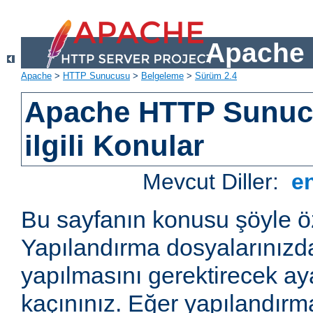
Apache 
Apache
>
HTTP Sunucusu
>
Belgeleme
>
Sürüm 2.4
Apache HTTP Sunucu
ilgili Konular
Mevcut Diller:
e
Bu sayfanın konusu şöyle öz
Yapılandırma dosyalarınızd
yapılmasını gerektirecek a
kaçınınız. Eğer yapılandırm