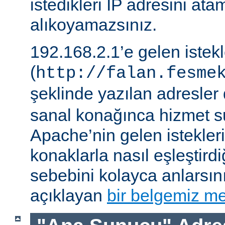
istedikleri IP adresini ata
alıkoyamazsınız.
192.168.2.1’e gelen istek
(
http://falan.fesme
şeklinde yazılan adresler 
sanal konağınca hizmet su
Apache’nin gelen istekler
konaklarla nasıl eşleştirdi
sebebini kolayca anlarsın
açıklayan
bir belgemiz me