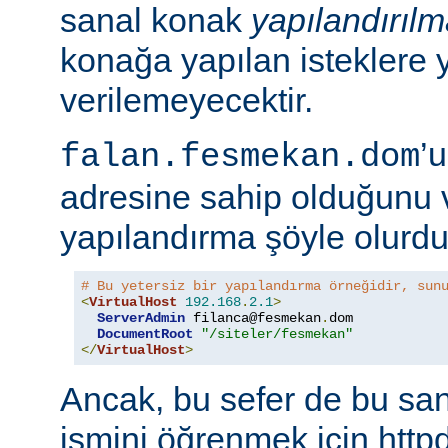
sanal konak
yapılandırıl
konağa yapılan isteklere 
verilemeyecektir.
’
falan.fesmekan.dom
adresine sahip olduğunu 
yapılandırma şöyle olurdu
# Bu yetersiz bir yapılandırma örneğidir, sun
<
VirtualHost
192.168
.
2.1
>
ServerAdmin
 filanca@fesmekan
.
dom

DocumentRoot
"/siteler/fesmekan"
</
VirtualHost
>
Ancak, bu sefer de bu sa
ismini öğrenmek için httpd