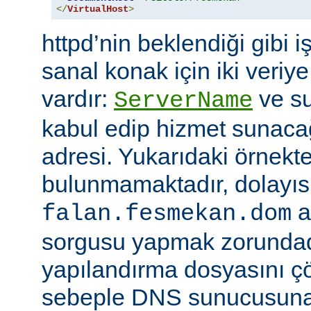
</
VirtualHost
>
httpd’nin beklendiği gibi i
sanal konak için iki veriye
vardır:
ve su
ServerName
kabul edip hizmet sunacağ
adresi. Yukarıdaki örnekte
bulunmamaktadır, dolayıs
a
falan.fesmekan.dom
sorgusu yapmak zorundad
yapılandırma dosyasını çö
sebeple DNS sunucusuna