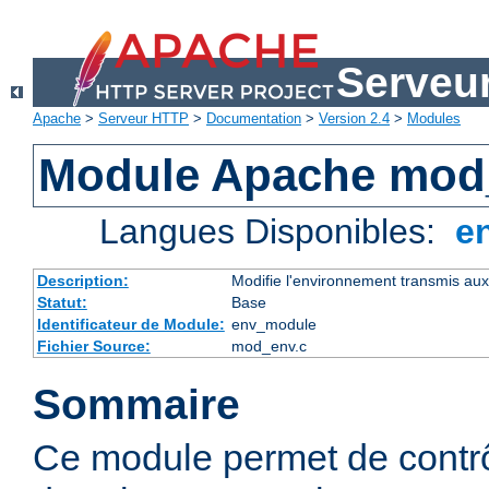
Serveu
Apache
>
Serveur HTTP
>
Documentation
>
Version 2.4
>
Modules
Module Apache mod
Langues Disponibles:
e
Description:
Modifie l'environnement transmis aux
Statut:
Base
Identificateur de Module:
env_module
Fichier Source:
mod_env.c
Sommaire
Ce module permet de contrô