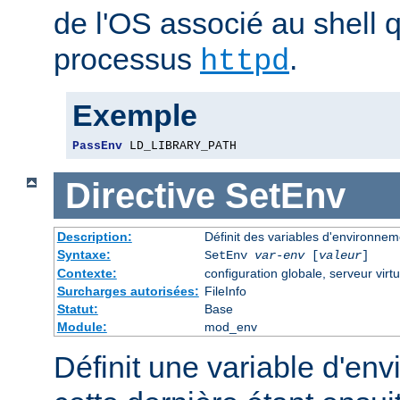
de l'OS associé au shell q
processus
.
httpd
Exemple
PassEnv
 LD_LIBRARY_PATH
Directive
SetEnv
Description:
Définit des variables d'environnem
Syntaxe:
SetEnv
var-env
[
valeur
]
Contexte:
configuration globale, serveur virtu
Surcharges autorisées:
FileInfo
Statut:
Base
Module:
mod_env
Définit une variable d'en