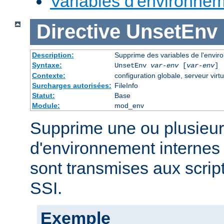
Variables d'environne
Directive
UnsetEnv
Description:
Supprime des variables de l'envi
Syntaxe:
UnsetEnv
var-env
[
var-env
] 
Contexte:
configuration globale, serveur virtu
Surcharges autorisées:
FileInfo
Statut:
Base
Module:
mod_env
Supprime une ou plusieur
d'environnement internes 
sont transmises aux scrip
SSI.
Exemple