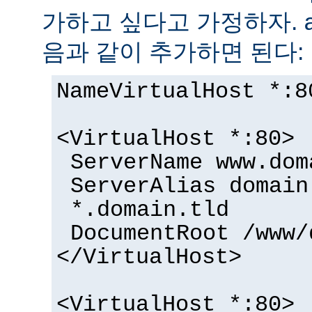
가하고 싶다고 가정하자.
음과 같이 추가하면 된다:
NameVirtualHost *:8
<VirtualHost *:80>
ServerName www.dom
ServerAlias domain
*.domain.tld
DocumentRoot /www/
</VirtualHost>
<VirtualHost *:80>