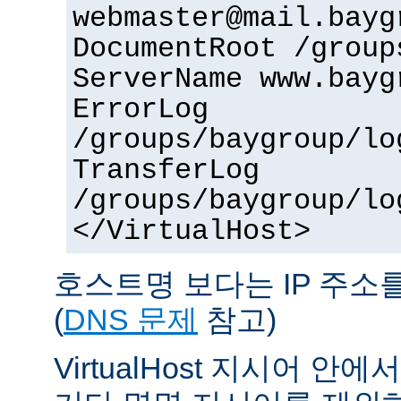
webmaster@mail.bayg
DocumentRoot /group
ServerName www.bayg
ErrorLog
/groups/baygroup/lo
TransferLog
/groups/baygroup/lo
</VirtualHost>
호스트명 보다는 IP 주소
(
DNS 문제
참고)
VirtualHost 지시어 