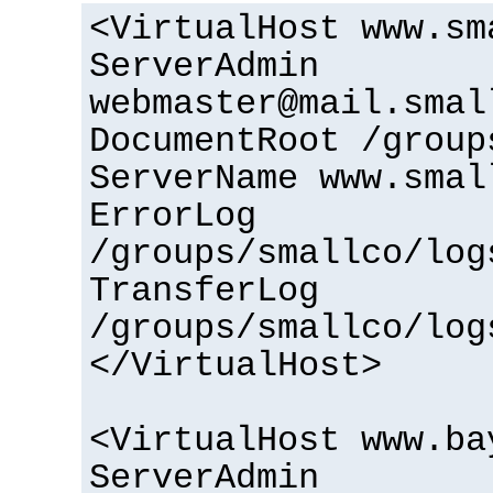
<VirtualHost www.sm
ServerAdmin
webmaster@mail.smal
DocumentRoot /group
ServerName www.smal
ErrorLog
/groups/smallco/log
TransferLog
/groups/smallco/log
</VirtualHost>
<VirtualHost www.ba
ServerAdmin