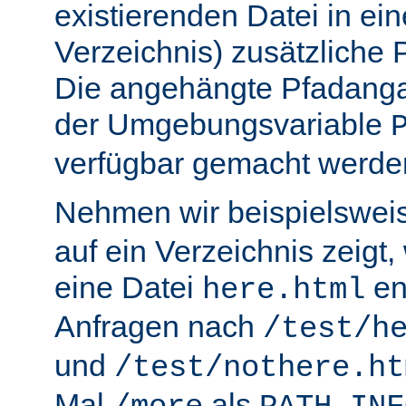
existierenden Datei in ei
Verzeichnis) zusätzliche
Die angehängte Pfadanga
der Umgebungsvariable
verfügbar gemacht werde
Nehmen wir beispielswei
auf ein Verzeichnis zeigt,
eine Datei
en
here.html
Anfragen nach
/test/h
und
/test/nothere.ht
Mal
als