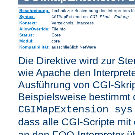
Beschreibung:
Technik zur Bestimmung des Interpreters fü
Syntax:
CGIMapExtension
CGI-Pfad
.Endung
Kontext:
Verzeichnis, .htaccess
AllowOverride:
FileInfo
Status:
Core
Modul:
core
Kompatibilität:
ausschließlich NetWare
Die Direktive wird zur St
wie Apache den Interpreter
Ausführung von CGI-Skrip
Beispielsweise bestimmt
CGIMapExtension sys
dass alle CGI-Scripte mi
an den FOO-Interpreter 