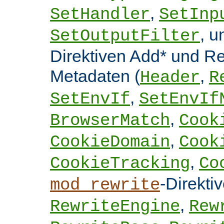
,
SetHandler
SetInp
, 
SetOutputFilter
Direktiven Add* und 
Metadaten (
,
Header
R
,
SetEnvIf
SetEnvIf
,
BrowserMatch
Cook
,
CookieDomain
Cook
,
CookieTracking
Co
-Direkti
mod_rewrite
,
RewriteEngine
Rew