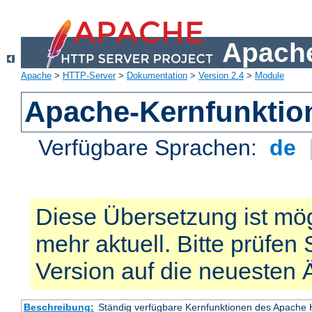
Apache
Apache
>
HTTP-Server
>
Dokumentation
>
Version 2.4
>
Module
Apache-Kernfunktio
Verfügbare Sprachen:
de
Diese Übersetzung ist mög
mehr aktuell. Bitte prüfen 
Version auf die neuesten
Beschreibung:
Ständig verfügbare Kernfunktionen des Apache