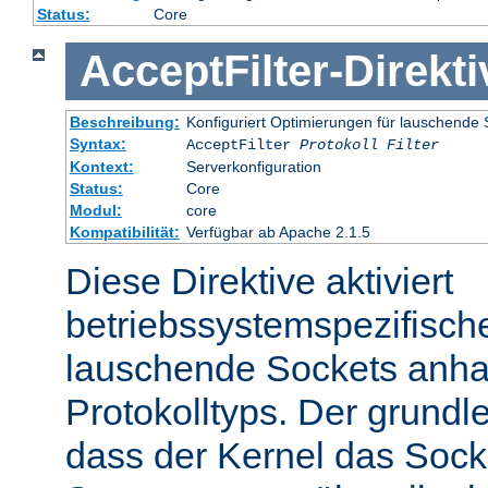
Status:
Core
AcceptFilter
-
Direkti
Beschreibung:
Konfiguriert Optimierungen für lauschende 
Syntax:
AcceptFilter
Protokoll
Filter
Kontext:
Serverkonfiguration
Status:
Core
Modul:
core
Kompatibilität:
Verfügbar ab Apache 2.1.5
Diese Direktive aktiviert
betriebssystemspezifisch
lauschende Sockets anh
Protokolltyps. Der grundl
dass der Kernel das Sock