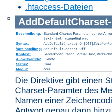
.htaccess-Dateien
AddDefaultCharset
-
Beschreibung:
Standard-Charset-Parameter, der bei Ant
hinzugefügt wird
text/html
Syntax:
AddDefaultCharset On|Off|
Zeichenko
Voreinstellung:
AddDefaultCharset Off
Kontext:
Serverkonfiguration, Virtual Host, Verzeichn
AllowOverride:
FileInfo
Status:
Core
Modul:
core
Die Direktive gibt einen 
Charset-Paramter des Me
Namen einer Zeichencodie
Antwort genau dann hinzu