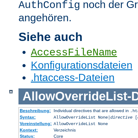
noch der G
AuthConfig
angehören.
Siehe auch
AccessFileName
Konfigurationsdateien
.htaccess-Dateien
AllowOverrideList
-
D
Beschreibung:
Individual directives that are allowed in
.ht
Syntax:
AllowOverrideList None|
directive
[
Voreinstellung:
AllowOverrideList None
Kontext:
Verzeichnis
Status:
Core