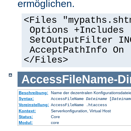
ermöglichen.
<Files "mypaths.sht
Options +Includes
SetOutputFilter IN
AcceptPathInfo On
</Files>
AccessFileName
-
Di
Beschreibung:
Name der dezentralen Konfigurationsdatei
Syntax:
AccessFileName
Dateiname
[
Dateinam
Voreinstellung:
AccessFileName .htaccess
Kontext:
Serverkonfiguration, Virtual Host
Status:
Core
Modul:
core