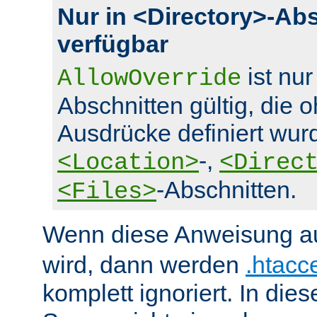
Nur in <Directory>-Ab
verfügbar
ist nur
AllowOverride
Abschnitten gültig, die 
Ausdrücke definiert wurd
-,
<Location>
<Direc
-Abschnitten.
<Files>
Wenn diese Anweisung a
wird, dann werden
.htacc
komplett ignoriert. In die