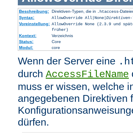
Beschreibung:
Direktiven-Typen, die in
-Dateie
.htaccess
Syntax:
AllowOverride All|None|
Direktiven-
Voreinstellung:
AllowOverride None (2.3.9 und spät
früher)
Kontext:
Verzeichnis
Status:
Core
Modul:
core
Wenn der Server eine
.h
durch
d
AccessFileName
muss er wissen, welche in
angegebenen Direktiven 
Konfigurationsanweisung
dürfen.