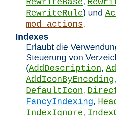
,
RewriteBase
Rewri
) und
RewriteRule
Ac
.
mod_actions
Indexes
Erlaubt die Verwendung
Steuerung von Verzeic
(
,
AddDescription
A
AddIconByEncoding
,
DefaultIcon
Direc
,
FancyIndexing
Hea
,
IndexIgnore
Index