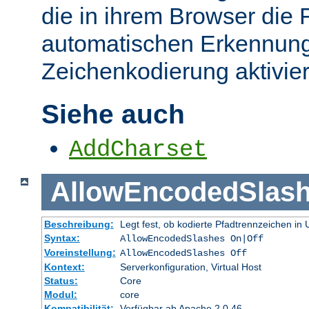
die in ihrem Browser die 
automatischen Erkennung
Zeichenkodierung aktivier
Siehe auch
AddCharset
AllowEncodedSlas
Beschreibung:
Legt fest, ob kodierte Pfadtrennzeichen i
Syntax:
AllowEncodedSlashes On|Off
Voreinstellung:
AllowEncodedSlashes Off
Kontext:
Serverkonfiguration, Virtual Host
Status:
Core
Modul:
core
Kompatibilität:
Verfügbar ab Apache 2.0.46