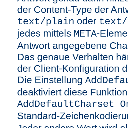
der Content-Type der Ant
oder
text/plain
text/
jedes mittels
-Elemen
META
Antwort angegebene Char
Das genaue Verhalten hän
der Client-Konfiguration 
Die Einstellung
AddDefa
deaktiviert diese Funktiona
AddDefaultCharset O
Standard-Zeichenkodier