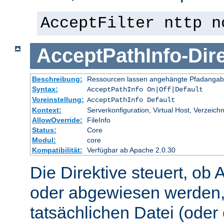
AcceptFilter nttp n
AcceptPathInfo
-
Dir
Beschreibung:
Ressourcen lassen angehängte Pfadangab
Syntax:
AcceptPathInfo On|Off|Default
Voreinstellung:
AcceptPathInfo Default
Kontext:
Serverkonfiguration, Virtual Host, Verzeichn
AllowOverride:
FileInfo
Status:
Core
Modul:
core
Kompatibilität:
Verfügbar ab Apache 2.0.30
Die Direktive steuert, ob 
oder abgewiesen werden,
tatsächlichen Datei (oder 