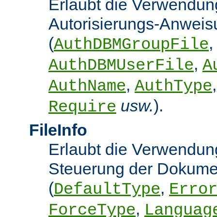
Erlaubt die Verwendun
Autorisierungs-Anwei
(
,
AuthDBMGroupFile
,
AuthDBMUserFile
A
,
AuthName
AuthType
usw.
).
Require
FileInfo
Erlaubt die Verwendung
Steuerung der Dokume
(
,
DefaultType
Erro
,
ForceType
Languag