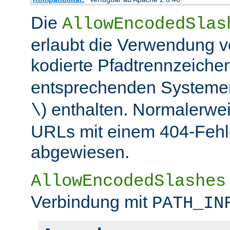
Die
AllowEncodedSlas
erlaubt die Verwendung 
kodierte Pfadtrennzeichen
entsprechenden Systemen
) enthalten. Normalerwe
\
URLs mit einem 404-Fehle
abgewiesen.
AllowEncodedSlashes
Verbindung mit
PATH_IN