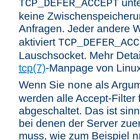
unte
TCP_DEFER_ACCEPT
keine Zwischenspeicher
Anfragen. Jeder andere W
aktiviert
TCP_DEFER_ACC
Lauschsocket. Mehr Detail
tcp(7)
-Manpage von Linux
Wenn Sie
als Argu
none
werden alle Accept-Filter 
abgeschaltet. Das ist sinnv
bei denen der Server zue
muss, wie zum Beispiel
n