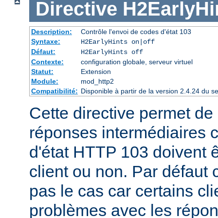
Directive
H2EarlyHi
Description:
Contrôle l'envoi de codes d'état 103
Syntaxe:
H2EarlyHints on|off
Défaut:
H2EarlyHints off
Contexte:
configuration globale, serveur virtuel
Statut:
Extension
Module:
mod_http2
Compatibilité:
Disponible à partir de la version 2.4.24 du
Cette directive permet de d
réponses intermédiaires 
d'état HTTP 103 doivent 
client ou non. Par défaut 
pas le cas car certains cl
problèmes avec les répon