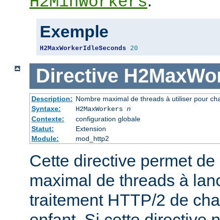
.
H2MinWorkers
Exemple
H2MaxWorkerIdleSeconds
20
Directive
H2MaxWor
Description:
Nombre maximal de threads à utiliser pour ch
Syntaxe:
H2MaxWorkers
n
Contexte:
configuration globale
Statut:
Extension
Module:
mod_http2
Cette directive permet de 
maximal de threads à lanc
traitement HTTP/2 de ch
enfant. Si cette directive n