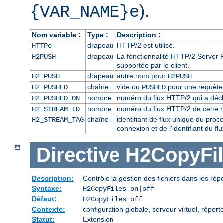
).
{VAR_NAME}e
Nom variable :
Type :
Description :
drapeau
HTTP/2 est utilisé.
HTTPe
drapeau
La fonctionnalité HTTP/2 Server P
H2PUSH
supportée par le client.
drapeau
autre nom pour
H2_PUSH
H2PUSH
chaîne
vide ou
pour une requête 
H2_PUSHED
PUSHED
nombre
numéro du flux HTTP/2 qui a décl
H2_PUSHED_ON
nombre
numéro du flux HTTP/2 de cette 
H2_STREAM_ID
chaîne
identifiant de flux unique du pro
H2_STREAM_TAG
connexion et de l'identifiant du f
Directive
H2CopyFil
Description:
Contrôle la gestion des fichiers dans les ré
Syntaxe:
H2CopyFiles on|off
Défaut:
H2CopyFiles off
Contexte:
configuration globale, serveur virtuel, répert
Statut:
Extension