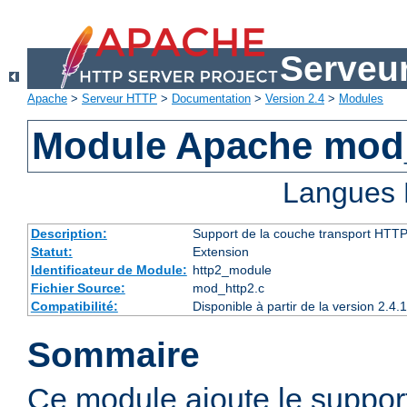
Serveu
Apache
>
Serveur HTTP
>
Documentation
>
Version 2.4
>
Modules
Module Apache mod
Langues 
Description:
Support de la couche transport HTTP
Statut:
Extension
Identificateur de Module:
http2_module
Fichier Source:
mod_http2.c
Compatibilité:
Disponible à partir de la version 2.
Sommaire
Ce module ajoute le suppor