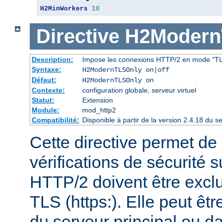
H2MinWorkers
10
Directive
H2Modern
Description:
Impose les connexions HTTP/2 en mode "T
Syntaxe:
H2ModernTLSOnly on|off
Défaut:
H2ModernTLSOnly on
Contexte:
configuration globale, serveur virtuel
Statut:
Extension
Module:
mod_http2
Compatibilité:
Disponible à partir de la version 2.4.18 du
Cette directive permet de d
vérifications de sécurité 
HTTP/2 doivent être exc
TLS (https:). Elle peut êt
du serveur principal ou d