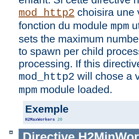
choisira une 
mod_http2
fonction du module
ut
mpm
sets the maximum number
to spawn per child proce
processing. If this directiv
will chose a v
mod_http2
module loaded.
mpm
Exemple
H2MaxWorkers
20
Directive
H2MinWor