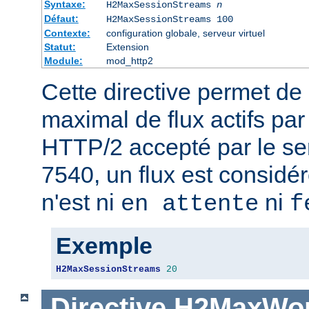
Syntaxe:
H2MaxSessionStreams
n
Défaut:
H2MaxSessionStreams 100
Contexte:
configuration globale, serveur virtuel
Statut:
Extension
Module:
mod_http2
Cette directive permet de 
maximal de flux actifs pa
HTTP/2 accepté par le se
7540, un flux est considér
n'est ni
ni
en attente
f
Exemple
H2MaxSessionStreams
20
Directive
H2MaxWor