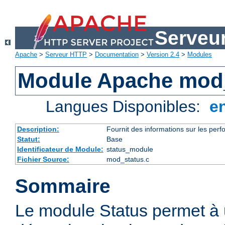
Serveu
Apache
>
Serveur HTTP
>
Documentation
>
Version 2.4
>
Modules
Module Apache mod
Langues Disponibles:
e
Description:
Fournit des informations sur les perfo
Statut:
Base
Identificateur de Module:
status_module
Fichier Source:
mod_status.c
Sommaire
Le module Status permet à 