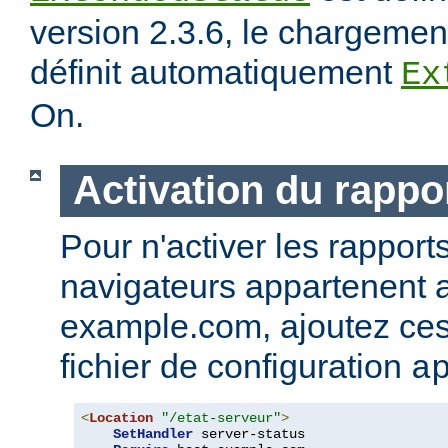
version 2.3.6, le chargeme
définit automatiquement
Ex
On.
Activation du rappor
Pour n'activer les rapport
navigateurs appartenent
example.com, ajoutez ces 
fichier de configuration
a
<
Location
"/etat-serveur"
>
SetHandler
 server-status
