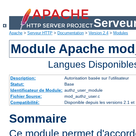
Serveu
Apache
>
Serveur HTTP
>
Documentation
>
Version 2.4
>
Modules
Module Apache mod
Langues Disponible
Description:
Autorisation basée sur l'utilisateur
Statut:
Base
Identificateur de Module:
authz_user_module
Fichier Source:
mod_authz_user.c
Compatibilité:
Disponible depuis les versions 2.1 e
Sommaire
Ce module permet d'accorde