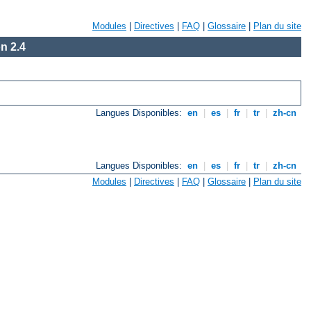
Modules
|
Directives
|
FAQ
|
Glossaire
|
Plan du site
n 2.4
Langues Disponibles:
en
|
es
|
fr
|
tr
|
zh-cn
Langues Disponibles:
en
|
es
|
fr
|
tr
|
zh-cn
Modules
|
Directives
|
FAQ
|
Glossaire
|
Plan du site