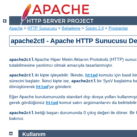
Apache
>
HTTP Sunucusu
>
Belgeleme
>
Sürüm 2.4
>
Programlar
apache2ctl - Apache HTTP Sunucusu D
Apache Hiper Metin Aktarım Protokolü (HTTP) sunucus
apache2ctl
tutabilmesine yardımcı olmak amacıyla tasarlanmıştır.
iki kipte işleyebilir. İlkinde,
komutu için basit bi
apache2ctl
httpd
sürecini başlatır. İkinci kipte ise,
bir SysV başlatma be
apache2ctl
dönüştürerek
'ye gönderir.
httpd
Eğer Apache kurulumunuzda standart dışı dosya yolları kullanmış
gerek gördüğünüz
komut satırı argümanlarını da belirtebilirs
httpd
betiği başarı durumunda 0 çıkış değeri ile döner. Bir h
apache2ctl
bakınız.
Kullanım