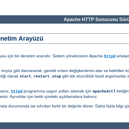
Apache HTTP Sunucusu Sürü
enetim Arayüzü
u için bir denetim aracıdır. Sistem yöneticisinin Apache
artalan
httpd
r önyüz gibi davranarak, gerekli ortam değişkenlerini atar ve belirtilen 
tiği olarak
,
,
gibi tek sözcüklük basit argümanlar a
start
restart
stop
sanız,
programına uygun yolları atamak için
betiğin
httpd
apache2ctl
iniz. Ayrıntılar için betik içindeki açıklamalara bakınız.
ata durumunda ise sıfırdan farklı bir değerle döner. Daha fazla bilgi içi