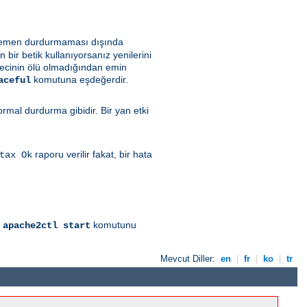
i hemen durdurmaması dışında
bir betik kullanıyorsanız yenilerini
recinin ölü olmadığından emin
komutuna eşdeğerdir.
aceful
al durdurma gibidir. Bir yan etki
raporu verilir fakat, bir hata
tax Ok
l
komutunu
apache2ctl start
Mevcut Diller:
en
|
fr
|
ko
|
tr