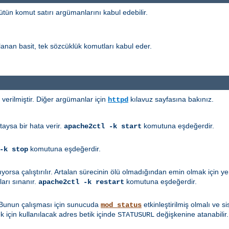
tün komut satırı argümanlarını kabul edebilir.
nan basit, tek sözcüklük komutları kabul eder.
erilmiştir. Diğer argümanlar için
kılavuz sayfasına bakınız.
httpd
taysa bir hata verir.
komutuna eşdeğerdir.
apache2ctl -k start
komutuna eşdeğerdir.
-k stop
mıyorsa çalıştırılır. Artalan sürecinin ölü olmadığından emin olmak için
arı sınanır.
komutuna eşdeğerdir.
apache2ctl -k restart
 Bunun çalışması için sunucuda
etkinleştirilmiş olmalı ve 
mod_status
 için kullanılacak adres betik içinde
değişkenine atanabilir.
STATUSURL