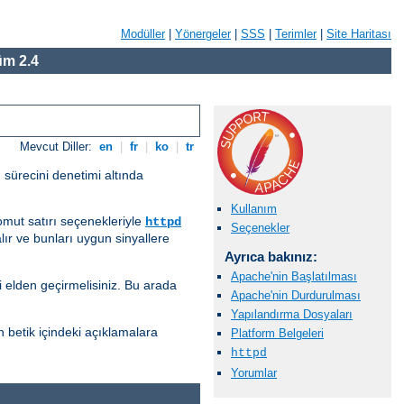
Modüller
|
Yönergeler
|
SSS
|
Terimler
|
Site Haritası
m 2.4
Mevcut Diller:
en
|
fr
|
ko
|
tr
 sürecini denetimi altında
Kullanım
komut satırı seçenekleriyle
httpd
Seçenekler
lır ve bunları uygun sinyallere
Ayrıca bakınız:
Apache'nin Başlatılması
i elden geçirmelisiniz. Bu arada
Apache'nin Durdurulması
Yapılandırma Dosyaları
n betik içindeki açıklamalara
Platform Belgeleri
httpd
Yorumlar