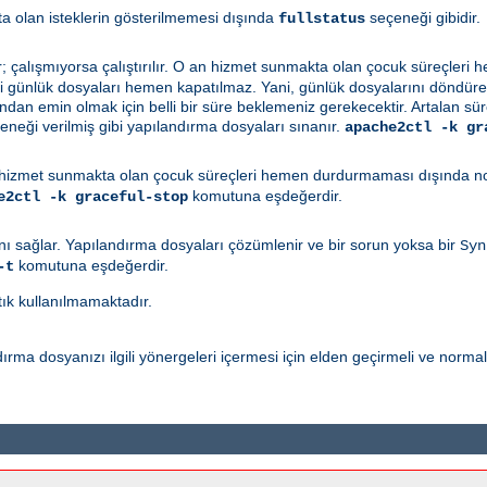
a olan isteklerin gösterilmemesi dışında
seçeneği gibidir.
fullstatus
r; çalışmıyorsa çalıştırılır. O an hizmet sunmakta olan çocuk süreçler
ki günlük dosyaları hemen kapatılmaz. Yani, günlük dosyalarını döndüren 
n emin olmak için belli bir süre beklemeniz gerekecektir. Artalan sü
neği verilmiş gibi yapılandırma dosyaları sınanır.
apache2ctl -k gr
hizmet sunmakta olan çocuk süreçleri hemen durdurmaması dışında norm
komutuna eşdeğerdir.
e2ctl -k graceful-stop
ı sağlar. Yapılandırma dosyaları çözümlenir ve bir sorun yoksa bir
Syn
komutuna eşdeğerdir.
-t
tık kullanılmamaktadır.
rma dosyanızı ilgili yönergeleri içermesi için elden geçirmeli ve norma