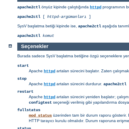
önyüz kipinde çalıştığında
programının bü
apache2ctl
httpd
apache2ctl
[
httpd-argümanları
]
SysV başlatma betiği kipinde ise,
aşağıda tanımla
apache2ctl
apache2ctl
komut
Seçenekler
Burada sadece SysV başlatma betiğine özgü seçeneklere yer v
start
Apache
artalan sürecini başlatır. Zaten çalışmak
httpd
stop
Apache
artalan sürecini durdurur.
httpd
apache2ctl 
restart
Apache
artalan sürecini yeniden başlatır; çalış
httpd
seçeneği verilmiş gibi yapılandırma dosyal
configtest
fullstatus
üzerinden tam bir durum raporu gösterir.
mod_status
HTTP tarayıcı kurulu olmalıdır. Durum raporuna erişmek
status