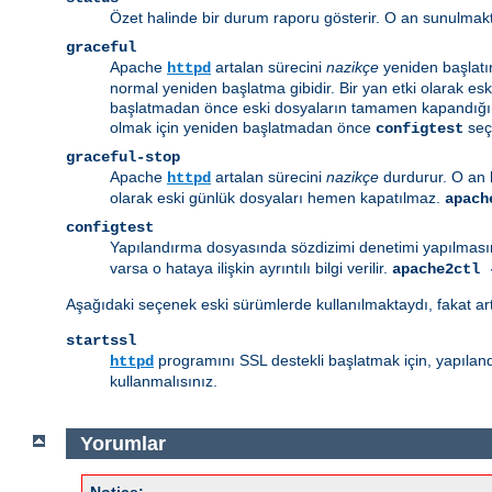
Özet halinde bir durum raporu gösterir. O an sunulmakt
graceful
Apache
artalan sürecini
nazikçe
yeniden başlatı
httpd
normal yeniden başlatma gibidir. Bir yan etki olarak es
başlatmadan önce eski dosyaların tamamen kapandığında
olmak için yeniden başlatmadan önce
seçe
configtest
graceful-stop
Apache
artalan sürecini
nazikçe
durdurur. O an 
httpd
olarak eski günlük dosyaları hemen kapatılmaz.
apach
configtest
Yapılandırma dosyasında sözdizimi denetimi yapılmasın
varsa o hataya ilişkin ayrıntılı bilgi verilir.
apache2ctl 
Aşağıdaki seçenek eski sürümlerde kullanılmaktaydı, fakat ar
startssl
programını SSL destekli başlatmak için, yapılandı
httpd
kullanmalısınız.
Yorumlar