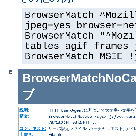
BrowserMatch ^Mozil
jpeg=yes browser=ne
BrowserMatch "^Mozi
tables agif frames 
BrowserMatch MSIE !
BrowserMatchNoCa
ブ
説明:
HTTP User-Agent に基づいて大文字小
構文:
BrowserMatchNoCase
regex [!]env-vari
variable
[=
value
]] ...
コンテキスト:
サーバ設定ファイル, バーチャルホスト, ディレクトリ
上書き:
FileInfo