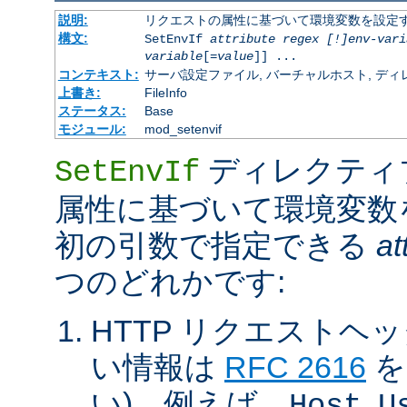
説明:
リクエストの属性に基づいて環境変数を設定
構文:
SetEnvIf
attribute regex [!]env-vari
variable
[=
value
]] ...
コンテキスト:
サーバ設定ファイル, バーチャルホスト, ディレクトリ
上書き:
FileInfo
ステータス:
Base
モジュール:
mod_setenvif
ディレクティ
SetEnvIf
属性に基づいて環境変数
初の引数で指定できる
at
つのどれかです:
HTTP リクエストヘ
い情報は
RFC 2616
を
い)。例えば、
,
Host
U