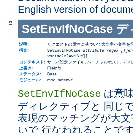
English version of docum
SetEnvIfNoCase
デ
説明:
リクエストの属性に基づいて大文字小文字を
構文:
SetEnvIfNoCase
attribute regex [!]en
variable
[=
value
]] ...
コンテキスト:
サーバ設定ファイル, バーチャルホスト, ディレクトリ
上書き:
FileInfo
ステータス:
Base
モジュール:
mod_setenvif
は意
SetEnvIfNoCase
ディレクティブと 同じ
表現のマッチングが大文
いで 行なわれることです