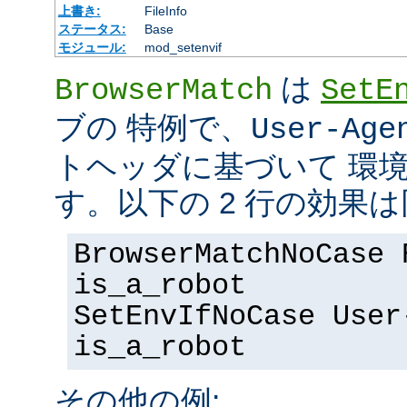
上書き:
FileInfo
ステータス:
Base
モジュール:
mod_setenvif
は
BrowserMatch
SetE
ブの 特例で、
User-Age
トヘッダに基づいて 環
す。以下の 2 行の効果
BrowserMatchNoCase 
is_a_robot
SetEnvIfNoCase User
is_a_robot
その他の例: