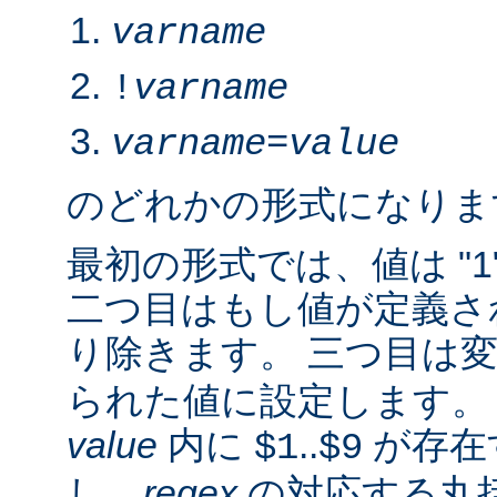
varname
!
varname
varname
=
value
のどれかの形式になりま
最初の形式では、値は "1
二つ目はもし値が定義さ
り除きます。 三つ目は
られた値に設定します。 2.
value
内に
..
が存在
$1
$9
し、
regex
の対応する丸