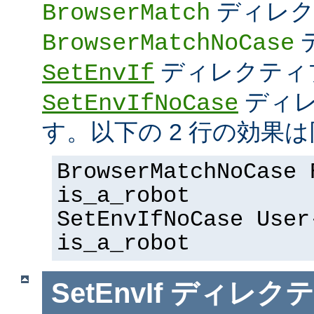
ディレク
BrowserMatch
BrowserMatchNoCase
ディレクティ
SetEnvIf
ディレ
SetEnvIfNoCase
す。以下の 2 行の効果は
BrowserMatchNoCase 
is_a_robot
SetEnvIfNoCase User
is_a_robot
SetEnvIf
ディレクテ