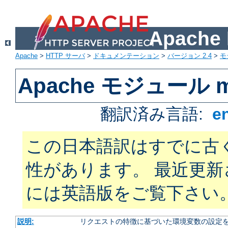
Apach
Apache
>
HTTP サーバ
>
ドキュメンテーション
>
バージョン 2.4
>
モ
Apache モジュール mo
翻訳済み言語:
e
この日本語訳はすでに古
性があります。 最近更
には英語版をご覧下さい
説明:
リクエストの特徴に基づいた環境変数の設定