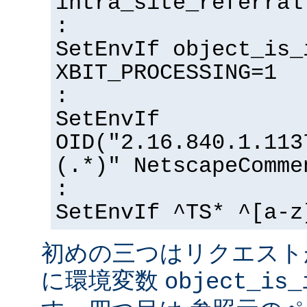
intra_site_referral
:
SetEnvIf object_is_
XBIT_PROCESSING=1
:
SetEnvIf
OID("2.16.840.1.113
(.*)" NetscapeComme
:
SetEnvIf ^TS* ^[a-z
初めの三つはリクエスト
に環境変数
object_is_