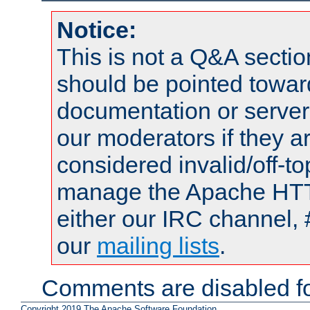
Notice:
This is not a Q&A sect
should be pointed towar
documentation or serve
our moderators if they a
considered invalid/off-t
manage the Apache HTTP
either our IRC channel, 
our
mailing lists
.
Comments are disabled fo
Copyright 2019 The Apache Software Foundation.