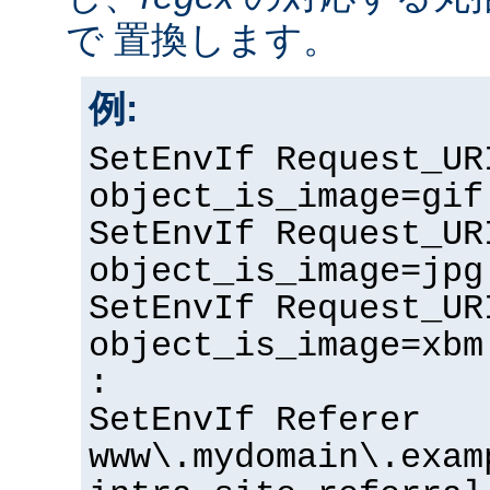
で 置換します。
例:
SetEnvIf Request_UR
object_is_image=gif
SetEnvIf Request_UR
object_is_image=jpg
SetEnvIf Request_UR
object_is_image=xbm
:
SetEnvIf Referer
www\.mydomain\.exam