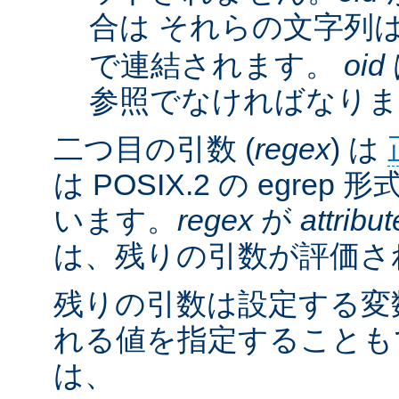
合は それらの文字列
で連結されます。
oid
参照でなければなりま
二つ目の引数 (
regex
) は
は POSIX.2 の egre
います。
regex
が
attribut
は、残りの引数が評価さ
残りの引数は設定する変
れる値を指定することも
は、