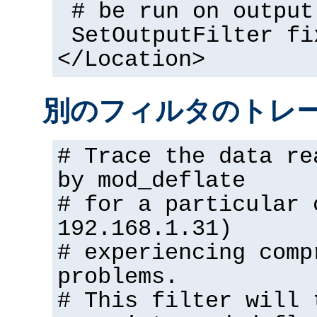
# be run on output
SetOutputFilter fi
</Location>
別のフィルタのトレ
# Trace the data re
by mod_deflate
# for a particular 
192.168.1.31)
# experiencing comp
problems.
# This filter will 