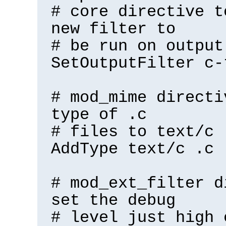
# core directive t
new filter to
# be run on output
SetOutputFilter c-
# mod_mime directi
type of .c
# files to text/c
AddType text/c .c
# mod_ext_filter d
set the debug
# level just high 