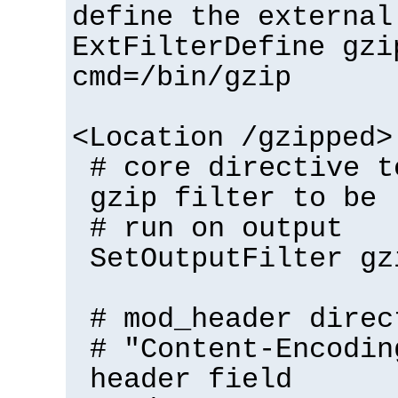
define the external
ExtFilterDefine gzi
cmd=/bin/gzip
<Location /gzipped>
# core directive t
gzip filter to be
# run on output
SetOutputFilter gz
# mod_header direc
# "Content-Encodin
header field