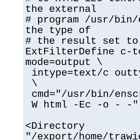
the external
# program /usr/bin/
the type of
# the result set to
ExtFilterDefine c-t
mode=output \
intype=text/c outt
\
cmd="/usr/bin/ensc
W html -Ec -o - -"
<Directory
"/export/home/trawi