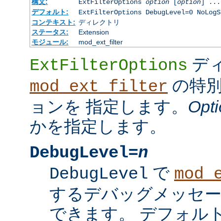
構文:
ExtFilterOptions
option
[
option
] ...
デフォルト:
ExtFilterOptions DebugLevel=0 NoLogS
コンテキスト:
ディレクトリ
ステータス:
Extension
モジュール:
mod_ext_filter
デ
ExtFilterOptions
の特別
mod_ext_filter
ョンを 指定します。
Opti
かを指定します。
DebugLevel=
n
で
DebugLevel
mod_
するデバッグメッセ
できます。 デフォル