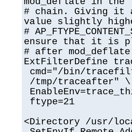
mod_deflate in the 
# chain. Giving it 
value slightly high
# AP_FTYPE_CONTENT_
ensure that it is p
# after mod_deflate
ExtFilterDefine tra
cmd="/bin/tracefil
/tmp/traceafter" \
EnableEnv=trace_th
ftype=21
<Directory /usr/loc