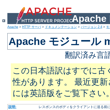
Apach
Apache
>
HTTP サーバ
>
ドキュメンテーション
>
バージョン 2.4
>
モ
Apache モジュール mod
翻訳済み言語
この日本語訳はすでに古
性があります。 最近更
には英語版をご覧下さい
説明:
レスポンスのボディをクライアントに送る前