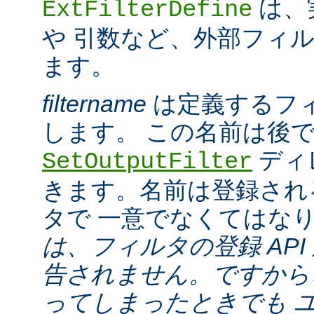
は、
ExtFilterDefine
や 引数など、外部フィ
ます。
filtername
は定義するフ
します。 この名前は後
ディ
SetOutputFilter
きます。名前は登録され
タで 一意でなくてはな
は、フィルタの登録 API
告されません。ですから
ってしまったときでも 