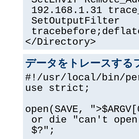
SetEnvIf Remote_Ad
192.168.1.31 trace
SetOutputFilter
tracebefore;deflat
</Directory>
データをトレースするフ
#!/usr/local/bin/pe
use strict;
open(SAVE, ">$ARGV[
or die "can't open
$?";