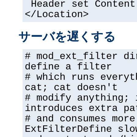
Header set Content
</Location>
サーバを遅くする
# mod_ext_filter di
define a filter
# which runs everyt
cat; cat doesn't
# modify anything; 
introduces extra pa
# and consumes more
ExtFilterDefine slo