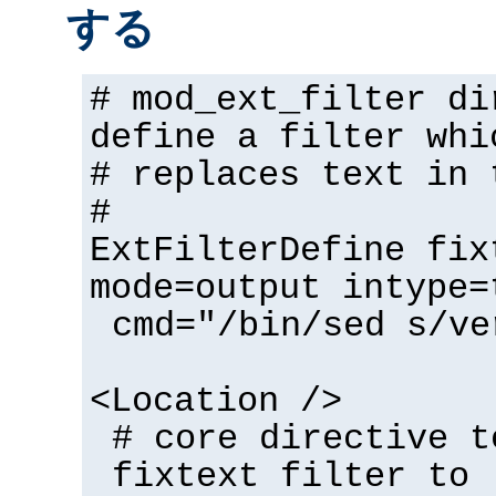
する
# mod_ext_filter di
define a filter whi
# replaces text in 
#
ExtFilterDefine fix
mode=output intype=
cmd="/bin/sed s/ve
<Location />
# core directive t
fixtext filter to