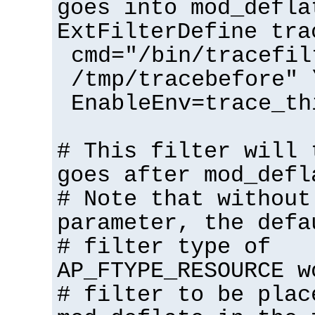
goes into mod_defla
ExtFilterDefine tra
cmd="/bin/tracefil
/tmp/tracebefore" 
EnableEnv=trace_th
# This filter will 
goes after mod_defl
# Note that without
parameter, the defa
# filter type of
AP_FTYPE_RESOURCE w
# filter to be plac