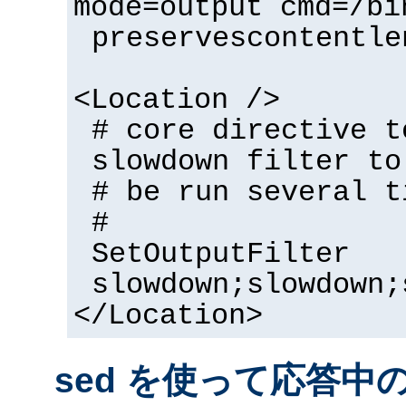
mode=output cmd=/bi
preservescontentle
<Location />
# core directive t
slowdown filter to
# be run several t
#
SetOutputFilter
slowdown;slowdown;
</Location>
sed を使って応答