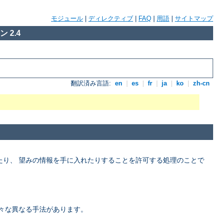
モジュール
|
ディレクティブ
|
FAQ
|
用語
|
サイトマップ
 2.4
翻訳済み言語:
en
|
es
|
fr
|
ja
|
ko
|
zh-cn
たり、 望みの情報を手に入れたりすることを許可する処理のことで
々な異なる手法があります。