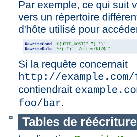
Par exemple, ce qui suit v
vers un répertoire différe
d'hôte utilisé pour accéder
RewriteCond
"%{HTTP_HOST}"
"(.*)"
RewriteRule
"^/(.*)"
"/sites/%1/$1"
Si la requête concernait
http://example.com/
contiendrait
example.co
.
foo/bar
Tables de réécriture