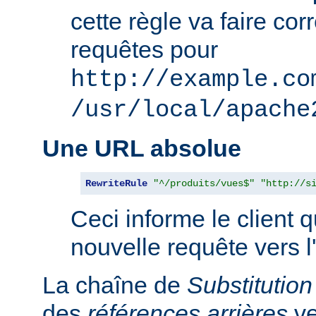
cette règle va faire co
requêtes pour
http://example.co
/usr/local/apache
Une URL absolue
RewriteRule
"^/produits/vues$"
"http://s
Ceci informe le client qu
nouvelle requête vers l
La chaîne de
Substitution
des
références arrières
ve