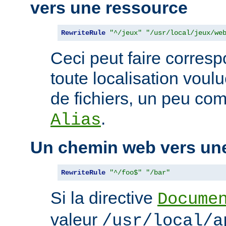
vers une ressource
RewriteRule
"^/jeux"
"/usr/local/jeux/we
Ceci peut faire corres
toute localisation voul
de fichiers, un peu com
.
Alias
Un chemin web vers un
RewriteRule
"^/foo$"
"/bar"
Si la directive
Docume
valeur
/usr/local/a