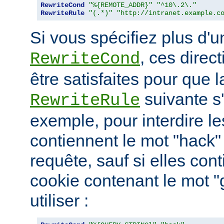
RewriteCond
"%{REMOTE_ADDR}"
"^10\.2\."
RewriteRule
"(.*)"
"http://intranet.example.c
Si vous spécifiez plus d'u
, ces direc
RewriteCond
être satisfaites pour que l
suivante s
RewriteRule
exemple, pour interdire le
contiennent le mot "hack"
requête, sauf si elles con
cookie contenant le mot 
utiliser :