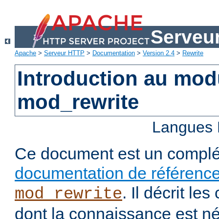
Serveu
Apache
>
Serveur HTTP
>
Documentation
>
Version 2.4
>
Rewrite
Introduction au mo
mod_rewrite
Langues 
Ce document est un complé
documentation de référenc
. Il décrit l
mod_rewrite
dont la connaissance est n