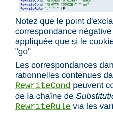
RewriteCond
"%{QUERY_STRING}"
"hack"
RewriteCond
"%{HTTP_COOKIE}"
"!go"
RewriteRule
"."
"-"
[
F
]
Notez que le point d'excl
correspondance négative ; 
appliquée que si le cooki
"go"
Les correspondances dan
rationnelles contenues da
peuvent co
RewriteCond
de la chaîne de
Substitut
via les va
RewriteRule