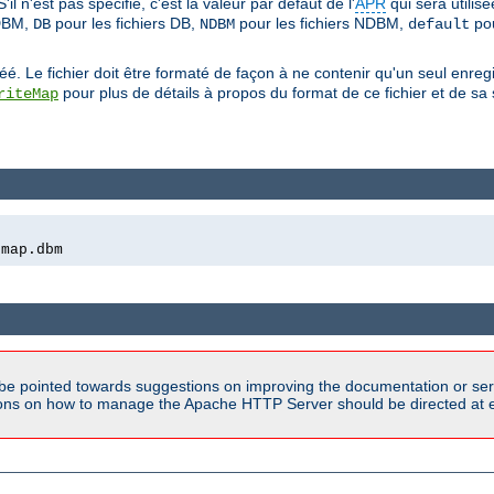
'il n'est pas spécifié, c'est la valeur par défaut de l'
APR
qui sera utilisé
SDBM,
pour les fichiers DB,
pour les fichiers NDBM,
pou
DB
NDBM
default
réé. Le fichier doit être formaté de façon à ne contenir qu'un seul enreg
pour plus de détails à propos du format de ce fichier et de sa s
riteMap
emap.dbm
be pointed towards suggestions on improving the documentation or ser
tions on how to manage the Apache HTTP Server should be directed at e