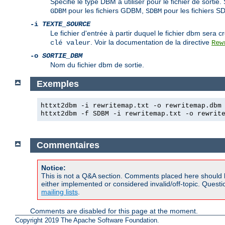
Spécifie le type DBM à utiliser pour le fichier de sortie. S
pour les fichiers GDBM,
pour les fichiers 
GDBM
SDBM
-i
TEXTE_SOURCE
Le fichier d'entrée à partir duquel le fichier dbm sera c
. Voir la documentation de la directive
clé valeur
Rew
-o
SORTIE_DBM
Nom du fichier dbm de sortie.
Exemples
httxt2dbm -i rewritemap.txt -o rewritemap.dbm
httxt2dbm -f SDBM -i rewritemap.txt -o rewrit
Commentaires
Notice:
This is not a Q&A section. Comments placed here should 
either implemented or considered invalid/off-topic. Ques
mailing lists
.
Comments are disabled for this page at the moment.
Copyright 2019 The Apache Software Foundation.