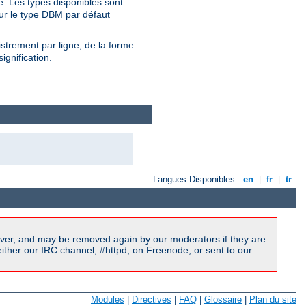
e. Les types disponibles sont :
r le type DBM par défaut
istrement par ligne, de la forme :
ignification.
Langues Disponibles:
en
|
fr
|
tr
ver, and may be removed again by our moderators if they are
ither our IRC channel, #httpd, on Freenode, or sent to our
Modules
|
Directives
|
FAQ
|
Glossaire
|
Plan du site