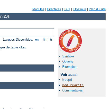
Modules
|
Directives
|
FAQ
|
Glossaire
|
Plan du site
n 2.4
Langues Disponibles:
en
|
fr
|
tr
ype de table
.
dbm
Syntaxe
Options
Exemples
Voir aussi
httpd
mod_rewrite
Commentaires