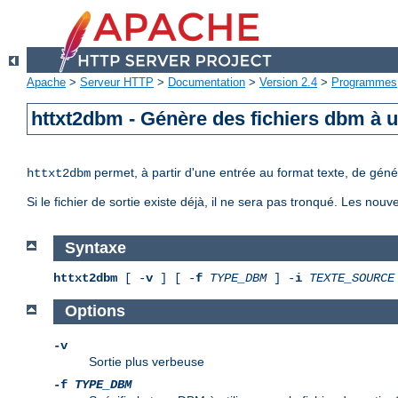
Apache
>
Serveur HTTP
>
Documentation
>
Version 2.4
>
Programmes
httxt2dbm - Génère des fichiers dbm à u
permet, à partir d'une entrée au format texte, de génér
httxt2dbm
Si le fichier de sortie existe déjà, il ne sera pas tronqué. Les nouv
Syntaxe
httxt2dbm
[ -
v
] [ -
f
TYPE_DBM
] -
i
TEXTE_SOURCE
Options
-v
Sortie plus verbeuse
-f
TYPE_DBM