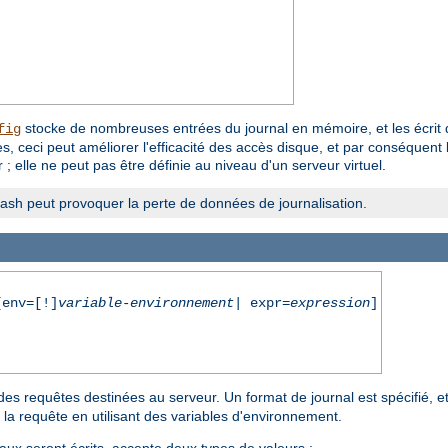
stocke de nombreuses entrées du journal en mémoire, et les écrit d'
fig
, ceci peut améliorer l'efficacité des accès disque, et par conséquent 
; elle ne peut pas être définie au niveau d'un serveur virtuel.
crash peut provoquer la perte de données de journalisation.
env=[!]
variable-environnement
| expr=
expression
]
des requêtes destinées au serveur. Un format de journal est spécifié, et 
 la requête en utilisant des variables d'environnement.
aux seront écrits, accepte deux types de valeurs :