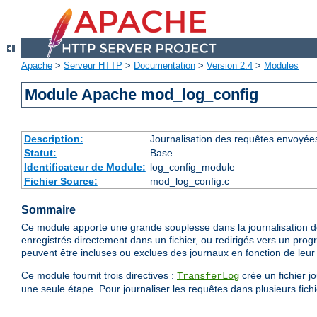
Apache
>
Serveur HTTP
>
Documentation
>
Version 2.4
>
Modules
Module Apache mod_log_config
Description:
Journalisation des requêtes envoyée
Statut:
Base
Identificateur de Module:
log_config_module
Fichier Source:
mod_log_config.c
Sommaire
Ce module apporte une grande souplesse dans la journalisation de
enregistrés directement dans un fichier, ou redirigés vers un prog
peuvent être incluses ou exclues des journaux en fonction de leur 
Ce module fournit trois directives :
crée un fichier j
TransferLog
une seule étape. Pour journaliser les requêtes dans plusieurs fichie