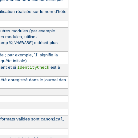
fication réalisée sur le nom d'hôte
'autres modules (par exemple
des modules, utilisez
champ
décrit plus
%{
VARNAME
}e
ée ; par exemple, '1' signifie la
quête initiale).
ent et si
est à
IdentityCheck
 été enregistré dans le journal des
s formats valides sont
,
canonical