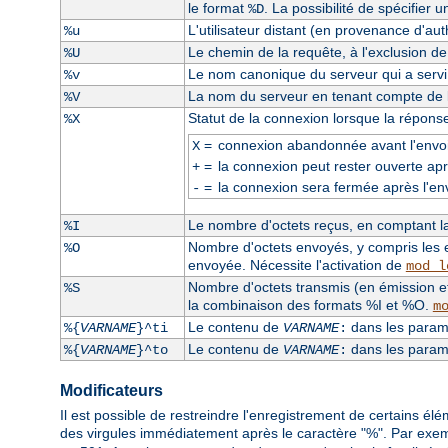
le format
. La possibilité de spécifier 
%D
L'utilisateur distant (en provenance d'auth
%u
Le chemin de la requête, à l'exclusion d
%U
Le nom canonique du serveur qui a servi l
%v
La nom du serveur en tenant compte de la
%V
Statut de la connexion lorsque la répons
%X
=
connexion abandonnée avant l'envoi
X
=
la connexion peut rester ouverte apr
+
=
la connexion sera fermée après l'en
-
Le nombre d'octets reçus, en comptant la 
%I
Nombre d'octets envoyés, y compris les e
%O
envoyée. Nécessite l'activation de
mod_l
Nombre d'octets transmis (en émission et
%S
la combinaison des formats %I et %O.
m
Le contenu de
dans les paramè
%{
VARNAME
}^ti
VARNAME
:
Le contenu de
dans les paramè
%{
VARNAME
}^to
VARNAME
:
Modificateurs
Il est possible de restreindre l'enregistrement de certains él
des virgules immédiatement après le caractère "%". Par exe