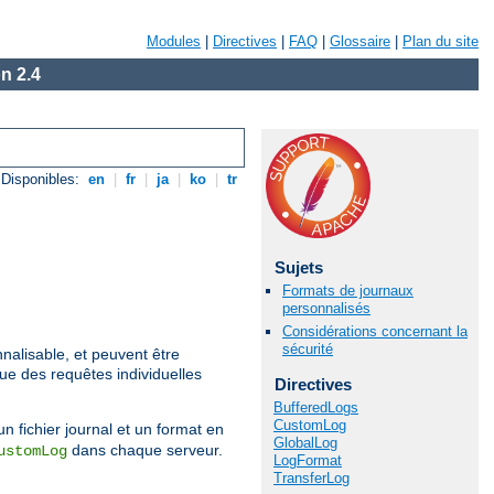
Modules
|
Directives
|
FAQ
|
Glossaire
|
Plan du site
n 2.4
Disponibles:
en
|
fr
|
ja
|
ko
|
tr
Sujets
Formats de journaux
personnalisés
Considérations concernant la
sécurité
nalisable, et peuvent être
que des requêtes individuelles
Directives
BufferedLogs
CustomLog
un fichier journal et un format en
GlobalLog
dans chaque serveur.
ustomLog
LogFormat
TransferLog