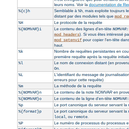
leurs noms. Voir la
documentation de Req
Semblable à
, mais exploite toujours 
%{c}h
%h
distant par des modules tels que
mod_re
Le protocole de la requête
%H
Le contenu des lignes d'en-tête
%{
NOMVAR
}i
NOMVAR
:
). Si vous êtes intéressé pa
mod_headers
pour copier l'en-tête dan
mod_setenvif
haut.
Nombre de requêtes persistantes en cours
%k
première requête après la requête initiale, 
Le nom de connexion distant (en provenanc
%l
.
On
L'identifiant du message de journalisatio
%L
erreurs pour cette requête)
La méthode de la requête
%m
Le contenu de la note
NOMVAR
en prove
%{
NOMVAR
}n
Le contenu de la ligne d'en-tête
%{
NOMVAR
}o
NOMVAR
:
Le port canonique du serveur servant la
%p
Le port canonique du serveur servant la re
%{
format
}p
, ou
.
local
remote
Le numéro de processus du processus enf
%P