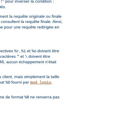
"
" pour inverser la condition :
!
iés.
ment la requête originale ou finale
consultent la requête finale. Ainsi,
gine pour une requête redirigée en
rectives
,
et
doivent être
%r
%i
%o
aractères
et
doivent être
"
\
.0.46, aucun échappement n'était
lient, mais simplement la taille
mat
fourni par
,
%O
mod_logio
îne de format
ne renverra pas
%R