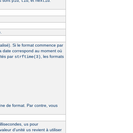
s sont
,
, et
.
pid
tid
hextid
.
alisé). Si le format commence par
la date correspond au moment où
rtés par
, les formats
strftime(3)
e de format. Par contre, vous
llisecondes,
pour
us
 valeur d'unité
revient à utiliser
us