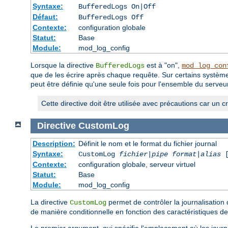
Syntaxe:
BufferedLogs On|Off
Défaut:
BufferedLogs Off
Contexte:
configuration globale
Statut:
Base
Module:
mod_log_config
Lorsque la directive
est à "on",
BufferedLogs
mod_log_con
que de les écrire après chaque requête. Sur certains systèmes
peut être définie qu'une seule fois pour l'ensemble du serveur 
Cette directive doit être utilisée avec précautions car un 
Directive
CustomLog
Description:
Définit le nom et le format du fichier journal
Syntaxe:
CustomLog
fichier
|
pipe
format
|
alias
[
Contexte:
configuration globale, serveur virtuel
Statut:
Base
Module:
mod_log_config
La directive
permet de contrôler la journalisation 
CustomLog
de manière conditionnelle en fonction des caractéristiques de
Le premier argument, qui spécifie l'emplacement où les journ