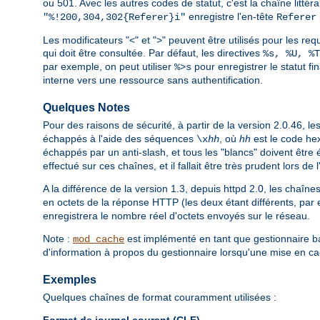
ou 501. Avec les autres codes de statut, c'est la chaîne littér
enregistre l'en-tête
"%!200,304,302{Referer}i"
Referer
Les modificateurs "<" et ">" peuvent être utilisés pour les requ
qui doit être consultée. Par défaut, les directives
%s, %U, %T
par exemple, on peut utiliser
pour enregistrer le statut fi
%>s
interne vers une ressource sans authentification.
Quelques Notes
Pour des raisons de sécurité, à partir de la version 2.0.46, 
échappés à l'aide des séquences
, où
hh
est le code he
\x
hh
échappés par un anti-slash, et tous les "blancs" doivent être é
effectué sur ces chaînes, et il fallait être très prudent lors de 
A la différence de la version 1.3, depuis httpd 2.0, les chaîn
en octets de la réponse HTTP (les deux étant différents, par 
enregistrera le nombre réel d'octets envoyés sur le réseau.
Note :
est implémenté en tant que gestionnaire ba
mod_cache
d'information à propos du gestionnaire lorsqu'une mise en ca
Exemples
Quelques chaînes de format couramment utilisées :