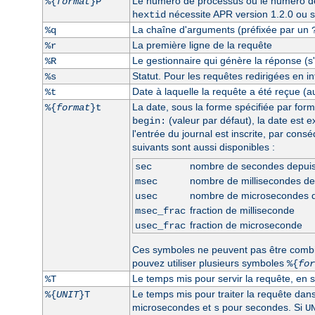
Le numéro de processus ou le numéro de 
%{
format
}P
nécessite APR version 1.2.0 ou s
hextid
La chaîne d'arguments (préfixée par un
%q
La première ligne de la requête
%r
Le gestionnaire qui génère la réponse (s'i
%R
Statut. Pour les requêtes redirigées en int
%s
Date à laquelle la requête a été reçue (a
%t
La date, sous la forme spécifiée par form
%{
format
}t
(valeur par défaut), la date est 
begin:
l'entrée du journal est inscrite, par con
suivants sont aussi disponibles :
nombre de secondes depui
sec
nombre de millisecondes d
msec
nombre de microsecondes 
usec
fraction de milliseconde
msec_frac
fraction de microseconde
usec_frac
Ces symboles ne peuvent pas être comb
pouvez utiliser plusieurs symboles
%{
for
Le temps mis pour servir la requête, en 
%T
Le temps mis pour traiter la requête dan
%{
UNIT
}T
microsecondes et
pour secondes. Si
s
U