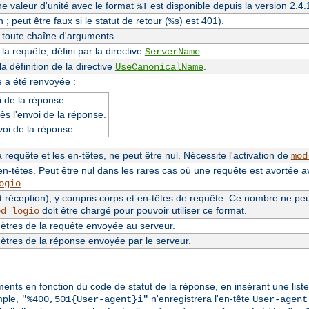
une valeur d'unité avec le format
est disponible depuis la version 2.
%T
 ; peut être faux si le statut de retour (
) est 401).
%s
e toute chaîne d'arguments.
a requête, défini par la directive
.
ServerName
 définition de la directive
.
UseCanonicalName
e a été renvoyée :
 de la réponse.
ès l'envoi de la réponse.
voi de la réponse.
requête et les en-têtes, ne peut être nul. Nécessite l'activation de
mod
n-têtes. Peut être nul dans les rares cas où une requête est avortée a
.
ogio
 réception), y compris corps et en-têtes de requête. Ce nombre ne peut 
doit être chargé pour pouvoir utiliser ce format.
od_logio
tres de la requête envoyée au serveur.
tres de la réponse envoyée par le serveur.
éments en fonction du code de statut de la réponse, en insérant une lis
mple,
n'enregistrera l'en-tête
"%400,501{User-agent}i"
User-agent