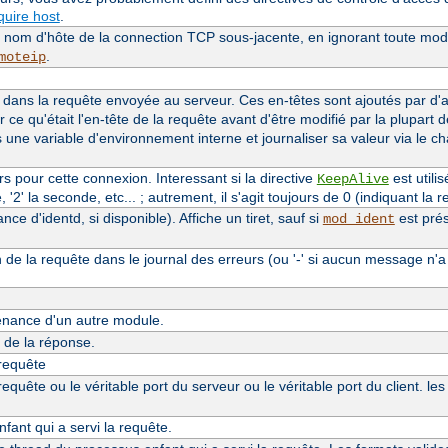
uire host
.
le nom d'hôte de la connection TCP sous-jacente, en ignorant toute modi
.
moteip
dans la requête envoyée au serveur. Ces en-têtes sont ajoutés par d
r ce qu'était l'en-tête de la requête avant d'être modifié par la plupart 
s une variable d'environnement interne et journaliser sa valeur via le 
 pour cette connexion. Interessant si la directive
est utilis
KeepAlive
'2' la seconde, etc... ; autrement, il s'agit toujours de 0 (indiquant la re
e d'identd, si disponible). Affiche un tiret, sauf si
est prés
mod_ident
n de la requête dans le journal des erreurs (ou '-' si aucun message n'a
nance d'un autre module.
de la réponse.
 requête
quête ou le véritable port du serveur ou le véritable port du client. le
ant qui a servi la requête.