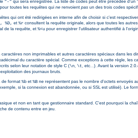
ale
qui sera enregistrée. La liste de codes peut être précédée d'un 
"-"
pour toutes les requêtes qui
ne
renvoient
pas
un des trois codes spécif
êtes qui ont été redirigées en interne afin de choisir si c'est respective
et
consultent la requête originale, alors que toutes les autres 
, %D,
%r
nal de la requête, et
pour enregistrer l'utilisateur authentifié à l'ori
%<u
les caractères non imprimables et autres caractères spéciaux dans les di
xadécimal du caractère spécial. Comme exceptions à cette règle, les c
crits selon leur notation de style C (
,
, etc...). Avant la version 2
\n
\t
l'exploitation des journaux bruts.
es de format
et
ne représentent pas le nombre d'octets envoyés au c
%b
%B
exemple, si la connexion est abandonnée, ou si SSL est utilisé). Le for
sique et non en tant que gestionnaire standard. C'est pourquoi la cha
che de contenu entre en jeu.