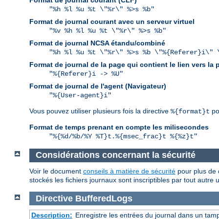
Format de journal courant (CLF)
"%h %l %u %t \"%r\" %>s %b"
Format de journal courant avec un serveur virtuel
"%v %h %l %u %t \"%r\" %>s %b"
Format de journal NCSA étandu/combiné
"%h %l %u %t \"%r\" %>s %b \"%{Referer}i\" 
Format de journal de la page qui contient le lien vers la
"%{Referer}i -> %U"
Format de journal de l'agent (Navigateur)
"%{User-agent}i"
Vous pouvez utiliser plusieurs fois la directive
po
%{format}t
Format de temps prenant en compte les milisecondes
"%{%d/%b/%Y %T}t.%{msec_frac}t %{%z}t"
Considérations concernant la sécurité
Voir le document
conseils à matière de sécurité
pour plus de d
stockés les fichiers journaux sont inscriptibles par tout autre 
Directive
BufferedLogs
Description:
Enregistre les entrées du journal dans un tam