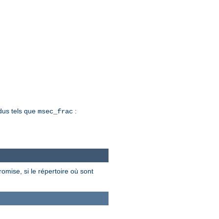
dus tels que
:
msec_frac
omise, si le répertoire où sont