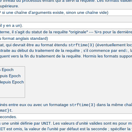
thread du processus enfant qui a servi la requête. Les formats valide
upérieure.
si une chaîne d'arguments existe, sinon une chaîne vide)
?
l y en a un).
erne, il s'agit du statut de la requête *originale* ---
pour la dernière
%>s
u format anglais standard)
at, qui devrait être au format étendu
(éventuellement loc
strftime(3)
extraite au début du traitement de la requête ; s'il commence par
, 
end:
séquent vers la fin du traitement de la requête. Hormis les formats suppo
s Epoch
epuis Epoch
depuis Epoch
inés entre eux ou avec un formatage
dans la même chaîn
strftime(3)
.
mat
}t
secondes.
s une unité définie par
. Les valeurs d'unité valides sont
pour mi
UNIT
ms
est omis, la valeur de l'unité par défaut est la seconde ; spécifier la
NIT