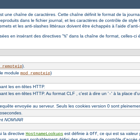
st une chaîne de caractères. Cette chaîne définit le format de la journal
reproduits dans le fichier journal, et les caractères de contrôle de style C
mets et les anti-slashes littéraux doivent être échappés à l'aide d'anti
sées en insérant des directives "
" dans la chaîne de format, celles-ci 
%
).
_remoteip
 le module
)
mod_remoteip
luant les en-têtes HTTP.
uant les en-têtes HTTP. Au format CLF , c'est à dire un '
' à la place d'
-
equête envoyée au serveur. Seuls les cookies version 0 sont pleineme
crosecondes.
ent
NOMVAR
i la directive
est définie à
, ce qui est sa valeur
HostnameLookups
Off
eurs, vous avez probablement défini des directives de contrôle d'accès