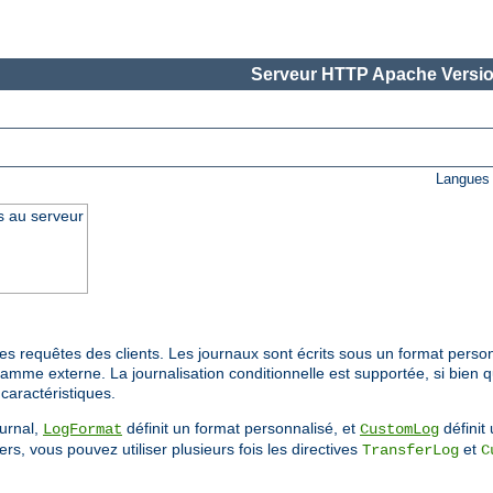
Serveur HTTP Apache Versio
Langues 
s au serveur
s requêtes des clients. Les journaux sont écrits sous un format person
ramme externe. La journalisation conditionnelle est supportée, si bien 
caractéristiques.
ournal,
définit un format personnalisé, et
définit 
LogFormat
CustomLog
rs, vous pouvez utiliser plusieurs fois les directives
et
TransferLog
C