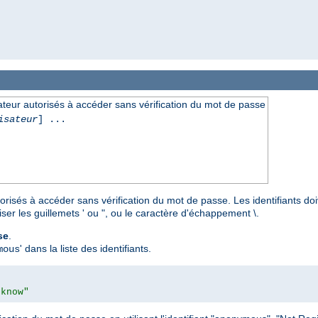


ilisateur autorisés à accéder sans vérification du mot de passe
isateur
] ...
autorisés à accéder sans vérification du mot de passe. Les identifiants d
iser les guillemets ' ou ", ou le caractère d'échappement \.
se
.
' dans la liste des identifiants.
mous
 know"