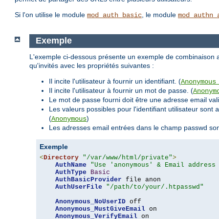
Si l'on utilise le module
, le module
mod_auth_basic
mod_authn_
Exemple
L'exemple ci-dessous présente un exemple de combinaison avec
qu'invités avec les propriétés suivantes :
Il incite l'utilisateur à fournir un identifiant. (
Anonymous
Il incite l'utilisateur à fournir un mot de passe. (
Anonym
Le mot de passe fourni doit être une adresse email valid
Les valeurs possibles pour l'identifiant utilisateur sont
a
(
)
Anonymous
Les adresses email entrées dans le champ passwd sont e
Exemple
<
Directory
"/var/www/html/private"
>
AuthName
"Use 'anonymous' & Email address
AuthType
Basic
AuthBasicProvider
 file anon

AuthUserFile
"/path/to/your/.htpasswd"
Anonymous_NoUserID
 off

Anonymous_MustGiveEmail
 on

Anonymous_VerifyEmail
 on
