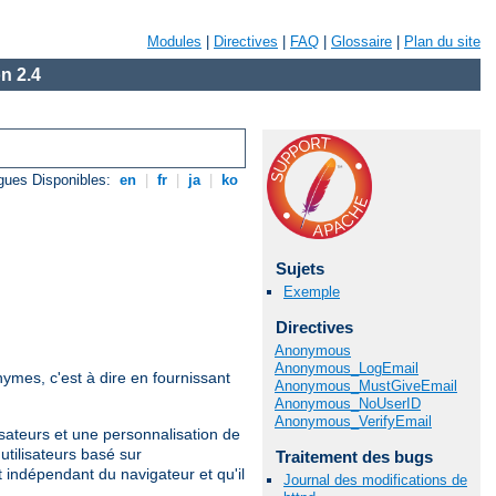
Modules
|
Directives
|
FAQ
|
Glossaire
|
Plan du site
n 2.4
gues Disponibles:
en
|
fr
|
ja
|
ko
Sujets
Exemple
Directives
Anonymous
Anonymous_LogEmail
nymes, c'est à dire en fournissant
Anonymous_MustGiveEmail
Anonymous_NoUserID
Anonymous_VerifyEmail
sateurs et une personnalisation de
 utilisateurs basé sur
Traitement des bugs
t indépendant du navigateur et qu'il
Journal des modifications de