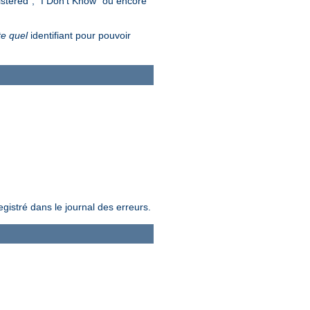
gistered", "I Don't Know" ou encore
te quel
identifiant pour pouvoir
egistré dans le journal des erreurs.