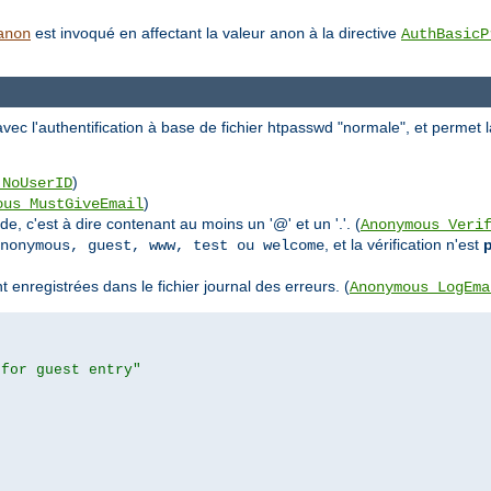
est invoqué en affectant la valeur
à la directive
anon
anon
AuthBasicP
 l'authentification à base de fichier htpasswd "normale", et permet la
)
_NoUserID
)
ous_MustGiveEmail
e, c'est à dire contenant au moins un '@' et un '.'. (
Anonymous_Veri
, et la vérification n'est
nonymous, guest, www, test ou welcome
nregistrées dans le fichier journal des erreurs. (
Anonymous_LogEma
 for guest entry"