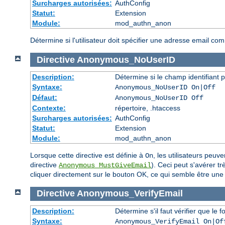
Surcharges autorisées:
AuthConfig
Statut:
Extension
Module:
mod_authn_anon
Détermine si l'utilisateur doit spécifier une adresse email c
Directive
Anonymous_NoUserID
Description:
Détermine si le champ identifiant p
Syntaxe:
Anonymous_NoUserID On|Off
Défaut:
Anonymous_NoUserID Off
Contexte:
répertoire, .htaccess
Surcharges autorisées:
AuthConfig
Statut:
Extension
Module:
mod_authn_anon
Lorsque cette directive est définie à
, les utilisateurs peuv
On
directive
). Ceci peut s'avérer t
Anonymous_MustGiveEmail
cliquer directement sur le bouton OK, ce qui semble être une 
Directive
Anonymous_VerifyEmail
Description:
Détermine s'il faut vérifier que l
Syntaxe:
Anonymous_VerifyEmail On|Of