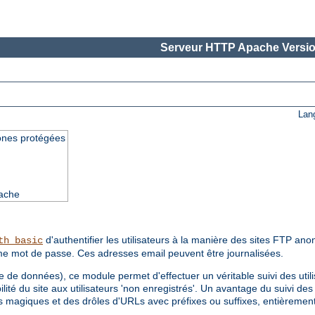
Serveur HTTP Apache Versio
Lan
ones protégées
pache
d'authentifier les utilisateurs à la manière des sites FTP ano
th_basic
omme mot de passe. Ces adresses email peuvent être journalisées.
de données), ce module permet d'effectuer un véritable suivi des utili
ilité du site aux utilisateurs 'non enregistrés'. Un avantage du suivi des
okies magiques et des drôles d'URLs avec préfixes ou suffixes, entièremen