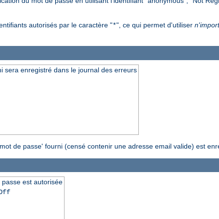
fication du mot de passe en utilisant l'identifiant "anonymous", "Not Re
ntifiants autorisés par le caractère "
", ce qui permet d'utiliser
n'impor
*
i sera enregistré dans le journal des erreurs
 'mot de passe' fourni (censé contenir une adresse email valide) est enr
 passe est autorisée
Off