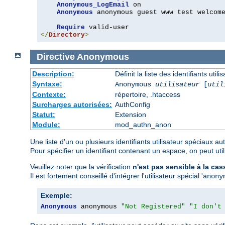
Anonymous_LogEmail
 on

Anonymous
 anonymous guest www test welcome
Require
</
Directory
>
Directive
Anonymous
Description:
Définit la liste des identifiants ut
Syntaxe:
Anonymous
utilisateur
[
util
Contexte:
répertoire, .htaccess
Surcharges autorisées:
AuthConfig
Statut:
Extension
Module:
mod_authn_anon
Une liste d'un ou plusieurs identifiants utilisateur spéciaux 
Pour spécifier un identifiant contenant un espace, on peut util
Veuillez noter que la vérification
n'est pas sensible à la cas
Il est fortement conseillé d'intégrer l'utilisateur spécial '
anony
Exemple:
Anonymous
 anonymous 
"Not Registered"
"I don't