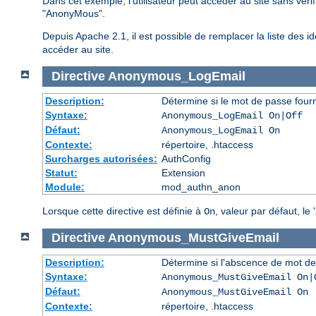
Dans cet exemple, l'utilisateur peut accéder au site sans véri
"AnonyMous".
Depuis Apache 2.1, il est possible de remplacer la liste des ide
accéder au site.
Directive
Anonymous_LogEmail
Description:
Détermine si le mot de passe fourn
Syntaxe:
Anonymous_LogEmail On|Off
Défaut:
Anonymous_LogEmail On
Contexte:
répertoire, .htaccess
Surcharges autorisées:
AuthConfig
Statut:
Extension
Module:
mod_authn_anon
Lorsque cette directive est définie à
, valeur par défaut, le
On
Directive
Anonymous_MustGiveEmail
Description:
Détermine si l'abscence de mot de
Syntaxe:
Anonymous_MustGiveEmail On|
Défaut:
Anonymous_MustGiveEmail On
Contexte:
répertoire, .htaccess