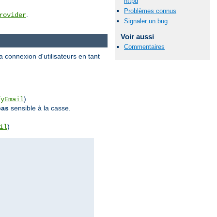
httpd
Problèmes connus
.
rovider
Signaler un bug
Voir aussi
Commentaires
 connexion d'utilisateurs en tant
)
fyEmail
pas
sensible à la casse.
)
il