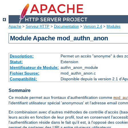
Apache
>
Serveur HTTP
>
Documentation
>
Version 2.4
>
Modules
Module Apache mod_authn_anon
Description:
Permet un accès "anonyme" à des z
Statut:
Extension
Identificateur de Module:
authn_anon_module
Fichier Source:
mod_authn_anon.c
Compatibilité:
Disponible depuis la version 2.1 d'A
Sommaire
Ce module permet aux frontaux d'authentification comme
mod_au
l'identifiant utilisateur spécial 'anonymous' et l'adresse email c
En combinaison avec d'autres méthodes de contrôle d'accès (base 
leurs accès en fonction de leur profil, tout en conservant l'accessib
l'authentification réside dans le fait qu'il est, à l'opposé des co
permet de partager des URLs entre plusieurs utilisateurs.