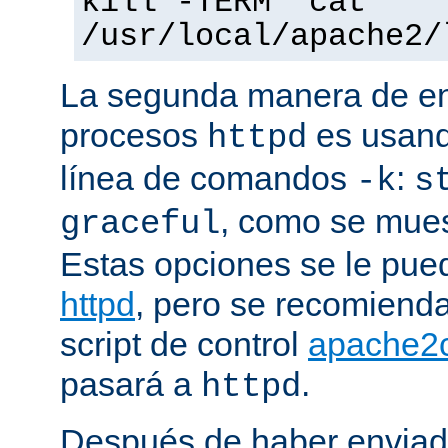
kill -TERM `cat
/usr/local/apache2/
La segunda manera de env
procesos
es usand
httpd
línea de comandos
:
-k
s
, como se mues
graceful
Estas opciones se le pued
httpd
, pero se recomiend
script de control
apache2c
pasará a
.
httpd
Después de haber enviad