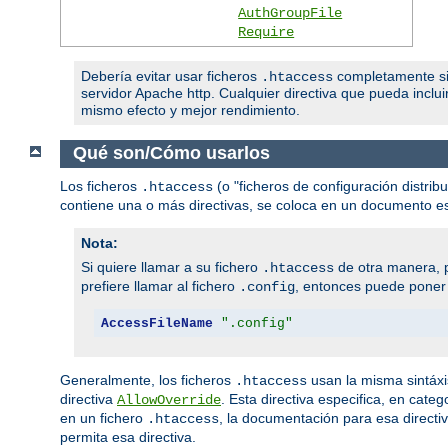
AuthGroupFile
Require
Debería evitar usar ficheros
completamente si t
.htaccess
servidor Apache http. Cualquier directiva que pueda inclui
mismo efecto y mejor rendimiento.
Qué son/Cómo usarlos
Los ficheros
(o "ficheros de configuración distribu
.htaccess
contiene una o más directivas, se coloca en un documento espe
Nota:
Si quiere llamar a su fichero
de otra manera, p
.htaccess
prefiere llamar al fichero
, entonces puede poner l
.config
AccessFileName
".config"
Generalmente, los ficheros
usan la misma sintáxi
.htaccess
directiva
. Esta directiva especifica, en cate
AllowOverride
en un fichero
, la documentación para esa directi
.htaccess
permita esa directiva.