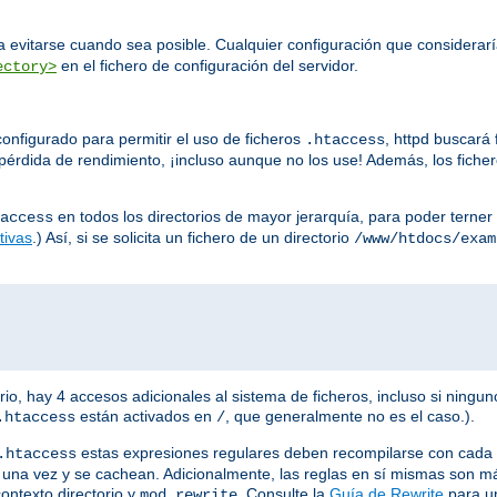
 evitarse cuando sea posible. Cualquier configuración que considerar
en el fichero de configuración del servidor.
ectory>
onfigurado para permitir el uso de ficheros
, httpd buscará
.htaccess
érdida de rendimiento, ¡incluso aunque no los use! Además, los fiche
en todos los directorios de mayor jerarquía, para poder terner 
access
tivas
.) Así, si se solicita un fichero de un directorio
/www/htdocs/exam
io, hay 4 accesos adicionales al sistema de ficheros, incluso si ningun
están activados en
, que generalmente no es el caso.).
.htaccess
/
estas expresiones regulares deben recompilarse con cada so
.htaccess
an una vez y se cachean. Adicionalmente, las reglas en sí mismas son 
ontexto directorio y
. Consulte la
Guía de Rewrite
para un
mod_rewrite