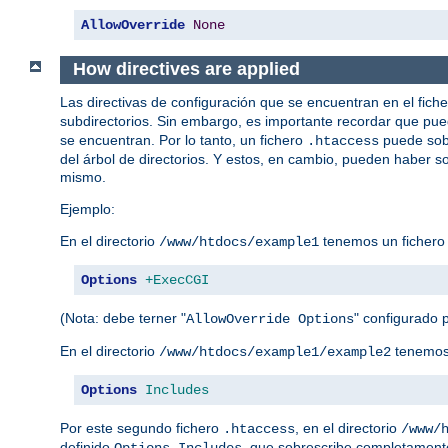
AllowOverride
None
How directives are applied
Las directivas de configuración que se encuentran en el fich
subdirectorios. Sin embargo, es importante recordar que pue
se encuentran. Por lo tanto, un fichero
puede sobr
.htaccess
del árbol de directorios. Y estos, en cambio, pueden haber so
mismo.
Ejemplo:
En el directorio
tenemos un ficher
/www/htdocs/example1
Options
+ExecCGI
(Nota: debe terner "
" configurado p
AllowOverride Options
En el directorio
tenemos
/www/htdocs/example1/example2
Options
Includes
Por este segundo fichero
, en el directorio
.htaccess
/www/
definido
, que sobrescribe completamente
Options Includes