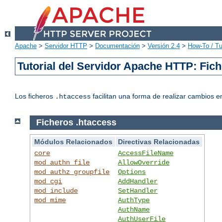
Apache
>
Servidor HTTP
>
Documentación
>
Versión 2.4
>
How-To / Tu
Tutorial del Servidor Apache HTTP: Fic
Los ficheros
facilitan una forma de realizar cambios en
.htaccess
Ficheros .htaccess
Módulos Relacionados
Directivas Relacionadas
core
AccessFileName
mod_authn_file
AllowOverride
mod_authz_groupfile
Options
mod_cgi
AddHandler
mod_include
SetHandler
mod_mime
AuthType
AuthName
AuthUserFile