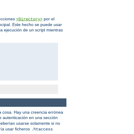
ecciones
por el
<Directory>
incipal. Este hecho se puede usar
la ejecución de un script mientras
na cosa. Hay una creencia errónea
de autenticación en una sección
eberían usarse solamente si no
ía usar ficheros
.
.htaccess